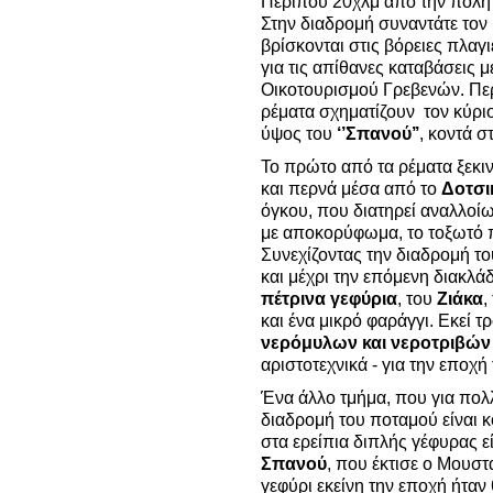
Περίπου 20χλμ από την πόλη
Στην διαδρομή συναντάτε τον
βρίσκονται στις βόρειες πλαγι
για τις απίθανες καταβάσεις 
Οικοτουρισμού Γρεβενών. Πε
ρέματα σχηματίζουν τον κύρι
ύψος του
‘’Σπανού’’
, κοντά σ
Το πρώτο από τα ρέματα ξεκιν
και περνά μέσα από το
Δοτσι
όγκου, που διατηρεί αναλλοίω
με αποκορύφωμα, το τοξωτό π
Συνεχίζοντας την διαδρομή το
και μέχρι την επόμενη διακλ
πέτρινα γεφύρια
, του
Ζιάκα
,
και ένα μικρό φαράγγι. Εκεί τ
νερόμυλων και νεροτριβών
αριστοτεχνικά - για την εποχ
Ένα άλλο τμήμα, που για πολλο
διαδρομή του ποταμού είναι 
στα ερείπια διπλής γέφυρας ε
Σπανού
, που έκτισε ο Μουσ
γεφύρι εκείνη την εποχή ήταν 