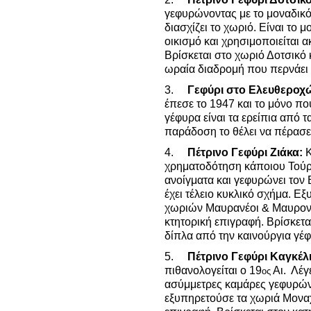
γεφυρώνοντας με το μοναδικό 
διασχίζει το χωριό. Είναι το
οικισμό και χρησιμοποιείται 
Βρίσκεται στο χωριό Δοτσικό κ
ωραία διαδρομή που περνάει
3.
Γεφύρι στο Ελευθεροχώ
έπεσε το 1947 και το μόνο πο
γέφυρα είναι τα ερείπια από τ
παράδοση το θέλει να πέρασ
4.
Πέτρινο Γεφύρι Ζιάκα:
Κ
χρηματοδότηση κάποιου Τούρκ
ανοίγματα και γεφυρώνει τον 
έχει τέλειο κυκλικό σχήμα. Ε
χωριών Μαυρανέοι & Μαυρονό
κτητορική επιγραφή. Βρίσκετ
δίπλα από την καινούργια γέ
5.
Πέτρινο Γεφύρι Καγκέλι
πιθανολογείται ο 19
Αι. Λέγε
ος
ασύμμετρες καμάρες γεφυρώνο
εξυπηρετούσε τα χωριά Μοναχί