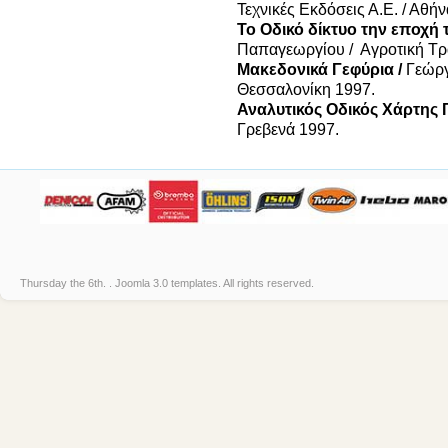
Τεχνικές Εκδόσεις Α.Ε. / Αθή
Το Οδικό δίκτυο την εποχή 
Παπαγεωργίου / Αγροτική Τρ
Μακεδονικά Γεφύρια /
Γεώργ
Θεσσαλονίκη 1997.
Αναλυτικός Οδικός Χάρτης
Γρεβενά 1997.
Thursday the 6th. .
Joomla 3.0 templates
. All rights reserved.