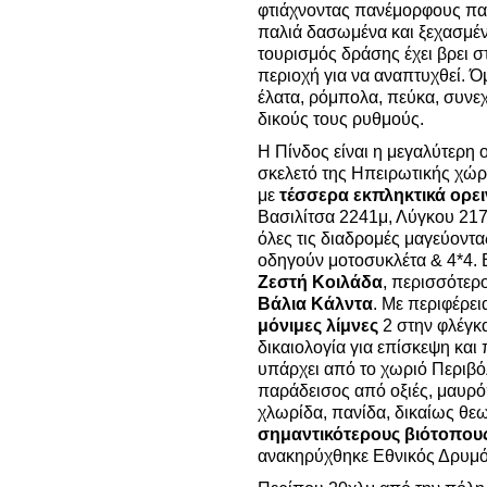
φτιάχνοντας πανέμορφους πα
παλιά δασωμένα και ξεχασμέν
τουρισμός δράσης έχει βρει σ
περιοχή για να αναπτυχθεί. 
έλατα, ρόμπολα, πεύκα, συνε
δικούς τους ρυθμούς.
Η Πίνδος είναι η μεγαλύτερη 
σκελετό της Ηπειρωτικής χώ
με
τέσσερα εκπληκτικά ορε
Βασιλίτσα 2241μ, Λύγκου 217
όλες τις διαδρομές μαγεύοντα
οδηγούν μοτοσυκλέτα & 4*4. 
Ζεστή Κοιλάδα
, περισσότερ
Βάλια Κάλντα
. Με περιφέρεια
μόνιμες λίμνες
2 στην φλέγκα
δικαιολογία για επίσκεψη κα
υπάρχει από το χωριό Περιβόλ
παράδεισος από οξιές, μαυρό
χλωρίδα, πανίδα, δικαίως θεω
σημαντικότερους βιότοπου
ανακηρύχθηκε Εθνικός Δρυμό