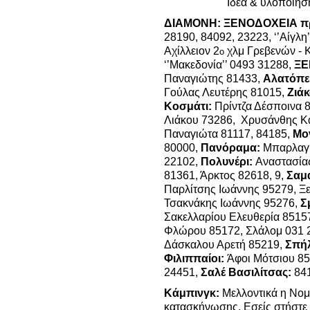
Ιδέα & υλοποίησ
ΔΙΑΜΟΝΗ:
ΞΕΝΟΔΟΧΕΙΑ π
28190, 84092, 23223, ‘’Αίγλη
Αχίλλειον 2
χλμ Γρεβενών - 
ο
‘’Μακεδονία’’ 0493 31288,
ΞΕ
Παναγιώτης 81433,
Αλατόπε
Γούλας Λευτέρης 81015,
Ζιάκ
Κοσμάτι:
Πρίντζα Δέσποινα 
Λιάκου 73286, Χρυσάνθης Κ
Παναγιώτα 81117, 84185,
Μο
80000,
Πανόραμα:
Μπαρλαγι
22102,
Πολυνέρι:
Αναστασίας
81361, Άρκτος 82618, 9,
Σαμ
Παρλίτσης Ιωάννης 95279, Ξ
Τσακνάκης Ιωάννης 95276,
Σμ
Σακελλαρίου Ελευθερία 85157
Φλώρου 85172, Σλάλομ 031 
Δάσκαλου Αρετή 85219,
Σπή
Φιλιππαίοι:
Άφοι Μότσιου 85
24451,
Σαλέ Βασιλίτσας:
84
Κάμπινγκ:
Μελλοντικά η Νομ
κατασκήνωσης. Εσείς στήστε 