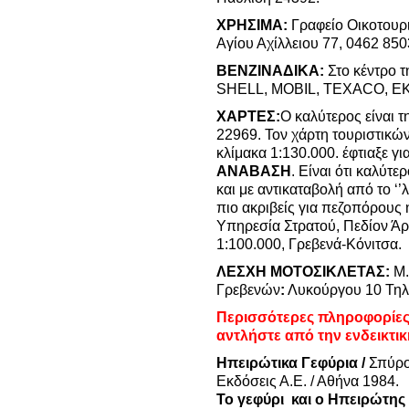
ΧΡΗΣΙΜΑ:
Γραφείο Οικοτουρ
Αγίου Αχίλλειου 77, 0462 850
ΒΕΝΖΙΝΑΔΙΚΑ:
Στο κέντρο τ
SHELL, MOBIL, TEXACO, 
ΧΑΡΤΕΣ:
Ο καλύτερος είναι 
22969. Τον χάρτη τουριστικ
κλίμακα 1:130.000. έφτιαξε γ
ΑΝΑΒΑΣΗ
. Είναι ότι καλύτε
και με αντικαταβολή από το ‘’
πιο ακριβείς για πεζοπόρους ή
Υπηρεσία Στρατού, Πεδίον Άρ
1:100.000, Γρεβενά-Κόνιτσα.
ΛΕΣΧΗ ΜΟΤΟΣΙΚΛΕΤΑΣ:
Μ.
Γρεβενών
:
Λυκούργου 10 Τηλ
Περισσότερες πληροφορίες 
α
ντλήστε από την ενδεικτι
Ηπειρώτικα Γεφύρια /
Σπύρο
Εκδόσεις Α.Ε. / Αθήνα 1984.
Το γεφύρι και ο Ηπειρώτης 