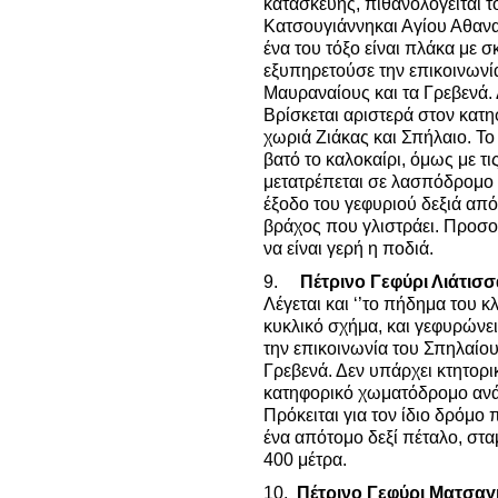
κατασκευής, πιθανολογείται τ
Κατσουγιάννηκαι Αγίου Αθανα
ένα του τόξο είναι πλάκα με σ
εξυπηρετούσε την επικοινωνί
Μαυραναίους και τα Γρεβενά. 
Βρίσκεται αριστερά στον κα
χωριά Ζιάκας και Σπήλαιο. Το
βατό το καλοκαίρι, όμως με τ
μετατρέπεται σε λασπόδρομο 
έξοδο του γεφυριού δεξιά από
βράχος που γλιστράει. Προσο
να είναι γερή η ποδιά.
9.
Πέτρινο Γεφύρι Λιάτισσ
Λέγεται και ‘’το πήδημα του κ
κυκλικό σχήμα, και γεφυρώνει
την επικοινωνία του Σπηλαίου,
Γρεβενά. Δεν υπάρχει κτητορι
κατηφορικό χωματόδρομο ανάμ
Πρόκειται για τον ίδιο δρόμο 
ένα απότομο δεξί πέταλο, στα
400 μέτρα.
10.
Πέτρινο Γεφύρι Ματσαγ