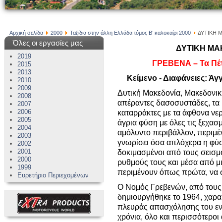
Αρχική σελίδα
2000
Ταξίδια στην άλλη Ελλάδα τόμος Β’ καλοκαίρι 2000
ΔΥΤΙΚΗ Μ
Όλες οι εργασίες μας
ΔΥΤΙΚΗ ΜΑΚ
2019
ΓΡΕΒΕΝΑ – Τα Πέτ
2015
2013
Κείμενο - Διαφάνειες: Ά
2010
2009
Δυτική Μακεδονία, Μακεδονική
2008
απέραντες δασοσυστάδες, τα ψ
2007
2006
καταρράκτες με τα άφθονα νερ
2005
άγρια φύση με όλες τις ξεχασ
2004
αμόλυντο περιβάλλον, περιμέν
2003
γνωρίσει όσα απλόχερα η φύσ
2002
2001
δοκιμασμένοι από τους σεισμ
2000
ρυθμούς τους και μέσα από 
1999
περιμένουν όπως πρώτα, να 
Ευρετήριο Περιεχομένων
Ο Νομός Γρεβενών, από τους
δημιουργήθηκε το 1964, χαρα
πλευράς απασχόλησης του εν
χρόνια, όλο και περισσότεροι