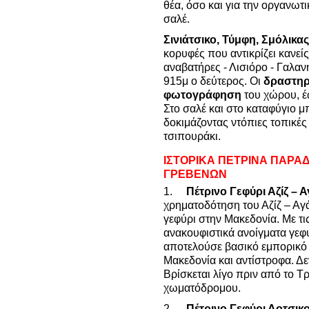
θέα, όσο και για την οργανωτι
σαλέ.
Σινιάτσικο, Τύμφη, Σμόλικα
κορυφές που αντικρίζει κανεί
αναβατήρες - Λισιόρο - Γαλαν
915μ ο δεύτερος. Οι
δραστηρ
φωτογράφηση
του χώρου, 
Στο σαλέ και στο καταφύγιο μ
δοκιμάζοντας ντόπιες τοπικές 
τσιπουράκι.
ΙΣΤΟΡΙΚΑ ΠΕΤΡΙΝΑ ΠΑΡΑ
ΓΡΕΒΕΝΩΝ
1.
Πέτρινο Γεφύρι Αζίζ – 
χρηματοδότηση του Αζίζ – Αγά
γεφύρι στην Μακεδονία. Με τις
ανακουφιστικά ανοίγματα γεφυ
αποτελούσε βασικό εμπορικό
Μακεδονία και αντίστροφα. Δε
Βρίσκεται λίγο πριν από το Τ
χωματόδρομου.
2.
Πέτρινο Γεφύρι Δοτσικ