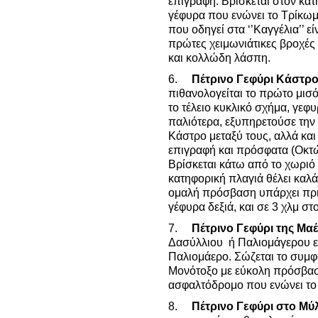
επιγραφή. Βρίσκεται στον κα
γέφυρα που ενώνει το Τρίκωμο
που οδηγεί στα ‘’Καγγέλια’’ εί
πρώτες χειμωνιάτικες βροχές
και κολλώδη λάσπη.
6.
Πέτρινο Γεφύρι Κάστρ
πιθανολογείται το πρώτο μισό
το τέλειο κυκλικό σχήμα, γεφ
παλιότερα, εξυπηρετούσε την
Κάστρο μεταξύ τους, αλλά και
επιγραφή και πρόσφατα (Οκτώ
Βρίσκεται κάτω από το χωρι
κατηφορική πλαγιά θέλει καλά
ομαλή πρόσβαση υπάρχει πρι
γέφυρα δεξιά, και σε 3 χλμ στ
7.
Πέτρινο Γεφύρι της Μα
Δασύλλιου ή Παλιομάγερου ε
Παλιομάερο. Σώζεται το συμφ
Μονότοξο με εύκολη πρόσβαση
ασφαλτόδρομο που ενώνει το
8.
Πέτρινο Γεφύρι στο Μύ