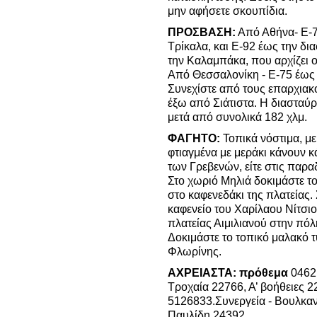
μην αφήσετε σκουπίδια.
ΠΡΟΣΒΑΣΗ:
Από Αθήνα- Ε-75
Τρίκαλα, και Ε-92 έως την δι
την Καλαμπάκα, που αρχίζει 
Από Θεσσαλονίκη - Ε-75 έως
Συνεχίστε από τους επαρχιακ
έξω από Σιάτιστα. Η διασταύ
μετά από συνολικά 182 χλμ.
ΦΑΓΗΤ
Ο:
Τοπικά νόστιμα, με
φτιαγμένα με μεράκι κάνουν κά
των Γρεβενών, είτε στις παρ
Στο χωριό Μηλιά δοκιμάστε το
στο καφενεδάκι της πλατείας.
καφενείο του Χαρίλαου Νίτσιο
πλατείας Αιμιλιανού στην πόλη
Δοκιμάστε το τοπικό μαλακό τυ
Φλωρίνης.
ΑΧΡΕΙΑΣΤΑ: πρόθεμα
0462
Τροχαία 22766, Α’ βοήθειες 
5126833.Συνεργεία - Βουλκαν
Παυλίδη 24392.