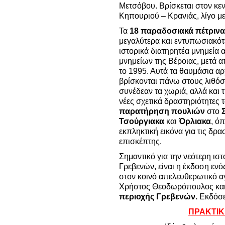
Μετσόβου. Βρίσκεται στον κε
Κηπουριού – Κρανιάς, λίγο με
Τα
18
παραδοσιακά πέτρινα
μεγαλύτερα και εντυπωσιακότ
ιστορικά διατηρητέα μνημεία 
μνημείων της Βέροιας, μετά α
το 1995. Αυτά τα θαυμάσια αρ
βρίσκονται πάνω στους λιθό
συνέδεαν τα χωριά, αλλά και 
νέες σχετικά δραστηριότητες 
παρατήρηση πουλιών
στο
Σ
Τσούργιακα
και
Όρλιακα
, ό
εκπληκτική εικόνα για τις δρ
επισκέπτης.
Σημαντικό για την νεότερη ιστ
Γρεβενών, είναι η έκδοση ενός
στον κοινό απελευθερωτικό 
Χρήστος Θεοδωρόπουλος και 
περιοχής Γρεβενών.
Εκδόσε
ΠΡΑΚΤΙΚ