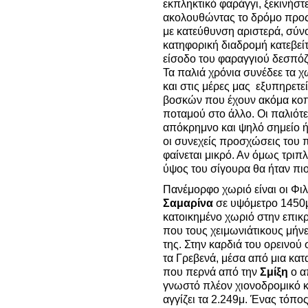
εκπληκτικό φαράγγι, ξεκινήστ
ακολουθώντας το δρόμο προς τ
με κατεύθυνση αριστερά, σύνο
κατηφορική διαδρομή κατεβεί
είσοδο του φαραγγιού δεσπό
Τα παλιά χρόνια συνέδεε τα χ
και στις μέρες μας εξυπηρετεί
βοσκών που έχουν ακόμα κοπά
ποταμού στο άλλο. Οι παλιότε
απόκρημνο και ψηλό σημείο ήτ
οι συνεχείς προσχώσεις του 
φαίνεται μικρό. Αν όμως τριπλ
ύψος του σίγουρα θα ήταν πιο
Πανέμορφο χωριό είναι οι Φι
Σαμαρίνα
σε υψόμετρο 1450μ
κατοικημένο χωριό στην επικρ
που τους χειμωνιάτικους μήνε
της. Στην καρδιά του ορεινού
τα Γρεβενά, μέσα από μια κα
που περνά από την
Σμίξη
ο α
γνωστό πλέον χιονοδρομικό 
αγγίζει τα 2.249μ. Ένας τόπο