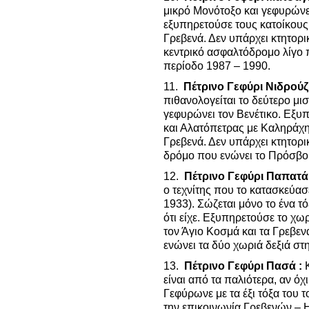
μικρό Μονότοξο και γεφυρώνε
εξυπηρετούσε τους κατοίκους 
Γρεβενά. Δεν υπάρχει κτητορι
κεντρικό ασφαλτόδρομο λίγο 
περίοδο 1987 – 1990.
11.
Πέτρινο Γεφύρι Νιδρούζ
πιθανολογείται το δεύτερο μι
γεφυρώνει τον Βενέτικο. Εξυ
και Αλατόπετρας με Καληράχη 
Γρεβενά. Δεν υπάρχει κτητορι
δρόμο που ενώνει το Πρόσβορ
12.
Πέτρινο Γεφύρι Παπατά
ο τεχνίτης που το κατασκεύασ
1933). Σώζεται μόνο το ένα τ
ότι είχε. Εξυπηρετούσε το χω
τον Άγιο Κοσμά και τα Γρεβεν
ενώνει τα δύο χωριά δεξιά στ
13.
Πέτρινο Γεφύρι Πασά :
είναι από τα παλιότερα, αν όχ
Γεφύρωνε με τα έξι τόξα του 
την επικοινωνία Γρεβενών – 