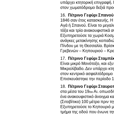
υπάρχει κτητορική επιγραφή. 
στον χωματόδρομο δεξιά προ
16.
Πέτρινο Γεφύρι Σπανού
1846 σαν έτος κατασκευής. 
Αγά ή Σπανού. Είναι το μεγαλ
τόξα και τρία ανακουφιστικά 
Εξυπηρετούσε τα χωριά Κοσμά
ανάγκες μετακίνησης κοπαδιώ
Πίνδου με τη Θεσσαλία. Βρίσ
Γρεβενών – Κηπουριού – Κρα
17.
Πέτρινο Γεφύρι Σταμπέ
Είναι μικρό Μονότοξο, και εξ
Μικρολίβαδο. Δεν υπάρχει κτη
στον κεντρικό ασφαλτόδρομο
Επισκευάστηκε την περίοδο 1
18.
Πέτρινο Γεφύρι Σταυρο
στα μέσα του 19
Αι. οπωσδήπ
ου
ένα ανακουφιστικό άνοιγμα κ
(Σιτοβίτικο) 100 μέτρα πριν τ
Εξυπηρετούσε το Κηπουριό με
τμήμα της οδού που ένωνε τη