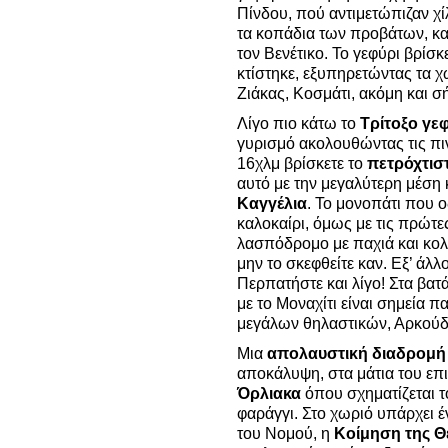
Πίνδου, πού αντιμετώπιζαν χί
τα κοπάδια των προβάτων, και
τον Βενέτικο. Το γεφύρι βρίσκ
κτίστηκε, εξυπηρετώντας τα χ
Ζιάκας, Κοσμάτι, ακόμη και σ
Λίγο πιο κάτω το
Τρίτοξο γε
γυρισμό ακολουθώντας τις πιν
16χλμ βρίσκετε το
πετρόχτιστ
αυτό με την μεγαλύτερη μέση
Καγγέλια
. Το μονοπάτι που οδ
καλοκαίρι, όμως με τις πρώτε
λασπόδρομο με παχιά και κο
μην το σκεφθείτε καν. Εξ’ άλλο
Περπατήστε και λίγο!
Στα βατ
με το Μοναχίτι είναι σημεία 
μεγάλων θηλαστικών, Αρκούδ
Μια
απολαυστική διαδρομή
αποκάλυψη, στα μάτια του επ
Όρλιακα
όπου σχηματίζεται 
φαράγγι. Στο χωριό υπάρχει 
του Νομού, η
Κοίμηση της Θ