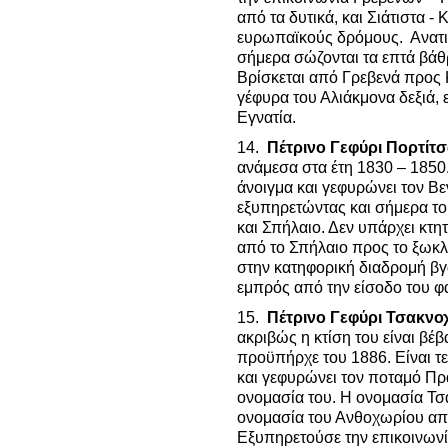
από τα δυτικά, και Σιάτιστα -
ευρωπαϊκούς δρόμους. Ανατιν
σήμερα σώζονται τα επτά βάθρ
Βρίσκεται από Γρεβενά προς Κ
γέφυρα του Αλιάκμονα δεξιά, ε
Εγνατία.
14.
Πέτρινο Γεφύρι Πορτίτσ
ανάμεσα στα έτη 1830 – 1850.
άνοιγμα και γεφυρώνει τον Β
εξυπηρετώντας και σήμερα του
και Σπήλαιο. Δεν υπάρχει κτη
από το Σπήλαιο προς το ξωκλή
στην κατηφορική διαδρομή βγα
εμπρός από την είσοδο του φ
15.
Πέτρινο Γεφύρι Τσακνο
ακριβώς η κτίση του είναι βέβ
προϋπήρχε του 1886. Είναι τε
και γεφυρώνει τον ποταμό Πρ
ονομασία του. Η ονομασία Τσ
ονομασία του Ανθοχωρίου απ
Εξυπηρετούσε την επικοινωνί