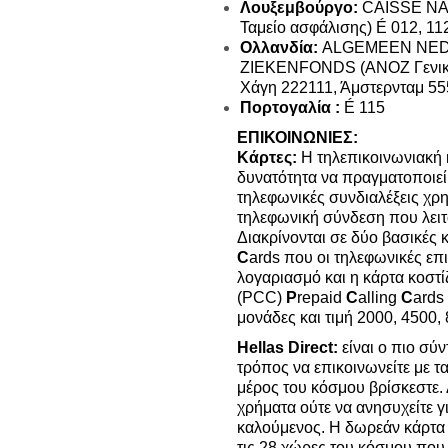
Λουξεμβούργο:
CAISSE NA
Ταμείο ασφάλισης)
É
012, 11
Ολλανδία:
ALGEMEEN NE
ZIEKENFONDS (ΑΝΟΖ Γενικό
Χάγη 222111, Άμστερνταμ 55
Πορτογαλία :
É
115
ΕΠΙΚΟΙΝΩΝΙΕΣ:
Κάρτες:
Η τηλεπικοινωνιακή κ
δυνατότητα να πραγματοποιεί 
τηλεφωνικές συνδιαλέξεις χ
τηλεφωνική σύνδεση που λειτ
Διακρίνονται σε δύο βασικές 
C
ards που οι τηλεφωνικές επ
λογαριασμό και η κάρτα κοστί
(PCC)
P
repaid
C
alling
C
ards
μονάδες και τιμή 2000, 4500, 
Hellas Direct:
είναι ο πιο σύ
τρόπος να επικοινωνείτε με 
μέρος του κόσμου βρίσκεστε. Δ
χρήματα ούτε να ανησυχείτε γ
καλούμενος. Η δωρεάν κάρτα 
τις 28 χώρες του κόσμου που κ