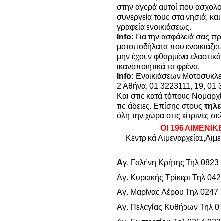
στην αγορά αυτοί που ασχολού
συνεργεία τους στα νησιά, και
γραφεία ενοικιάσεως.
Info:
Για την ασφάλειά σας πρ
μοτοποδήλατα που ενοικιάζετε
μην έχουν φθαρμένα ελαστικά,
ικανοποιητικά τα φρένα.
Info:
Ενοικιάσεων Μοτοσυκλε
2 Αθήνα, 01 3223111, 19, 01
Και στις κατά τόπους Νομαρχ
τις άδειες. Επίσης στους
τηλ
όλη την χώρα στις κίτρινες σε
ΟΙ 196 ΛΙΜΕΝΙ
Κεντρικά Λιμεναρχεία
,
Λιμε
1
Α
γ. Γαλήνη Κρήτης Τηλ 0823
Αγ. Κυριακής Τρίκερι Τηλ 04
Αγ. Μαρίνας Λέρου Τηλ 0247
Αγ. Πελαγίας Κυθήρων Τηλ 0