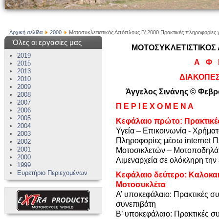
Αρχική σελίδα
2000
Μοτοσυκλετιστικός Απόπλους Β’ 2000 Πρακτικές πληροφορίες 
Όλες οι εργασίες μας
ΜΟΤΟΣΥΚΛΕΤΙΣΤΙΚΟΣ ΑΠ
2019
Α Φ 
2015
2013
ΔΙΑΚΟΠΕΣ
2010
2009
Άγγελος Σινάνης © Φεβρ
2008
2007
Π Ε Ρ Ι Ε Χ Ο Μ Ε Ν Α
2006
2005
Κεφάλαιο πρώτο: Πρακτικέ
2004
Υγεία – Επικοινωνία - Χρήμα
2003
Πληροφορίες μέσω internet
Π
2002
2001
Μοτοσικλετών – Μοτοποδηλ
2000
Λιμεναρχεία σε ολόκληρη την 
1999
Ευρετήριο Περιεχομένων
Κεφάλαιο δεύτερο: Καλοκαι
Mοτοσυκλέτα
Α’ υποκεφάλαιο: Πρακτικές σ
συνεπιβάτη
Β’ υποκεφάλαιο: Πρακτικές συ