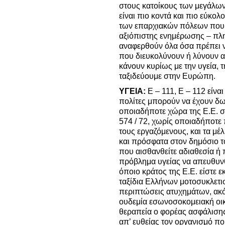
στους κατοίκους των μεγάλω
είναι πιο κοντά και πιο εύκολ
των επαρχιακών πόλεων που 
αξιόπιστης ενημέρωσης – πλη
αναφερθούν όλα όσα πρέπει 
που διευκολύνουν ή λύνουν 
κάνουν κυρίως με την υγεία, τ
ταξιδεύουμε στην Ευρώπη.
ΥΓΕΙΑ:
Ε – 111, Ε – 112 είνα
πολίτες μπορούν να έχουν δω
οποιαδήποτε χώρα της Ε.Ε. σ
574 / 72, χωρίς οποιαδήποτε
τους εργαζόμενους, και τα μέλ
και πρόσφατα στον δημόσιο τ
που αισθανθείτε αδιαθεσία ή 
πρόβλημα υγείας να απευθυνθ
όποιο κράτος της Ε.Ε. είστε εκ
ταξίδια Ελλήνων μοτοσυκλετι
περιπτώσεις ατυχημάτων, ακό
ουδεμία εσωνοσοκομειακή οικ
θεραπεία ο φορέας ασφάλισης
απ’ ευθείας τον οργανισμό πο