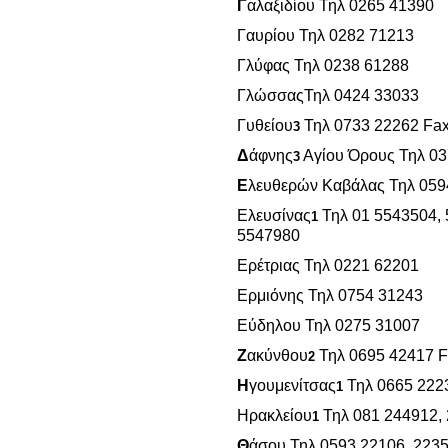
Γ
αλαξιδίου Τηλ 0265 41390
Γαυρίου Τηλ 0282 71213
Γλύφας Τηλ 0238 61288
Γλώσσας
Τηλ 0424 33033
Γυθείου
Τηλ 0733 22262 Fa
3
Δ
άφνης
Αγίου Όρους Τηλ 0
3
Ε
λευθερών Καβάλας Τηλ 059
Ελευσίνας
Τηλ 01 5543504, 
1
5547980
Ερέτριας Τηλ 0221 62201
Ερμιόνης Τηλ 0754 31243
Εύδηλου
Τηλ 0275 31007
Ζ
ακύνθου
Τηλ 0695 42417 F
2
Η
γουμενίτσας
Τηλ 0665 222
1
Ηρακλείου
Τηλ 081 244912,
1
Θ
άσου Τηλ 0593 22106, 223