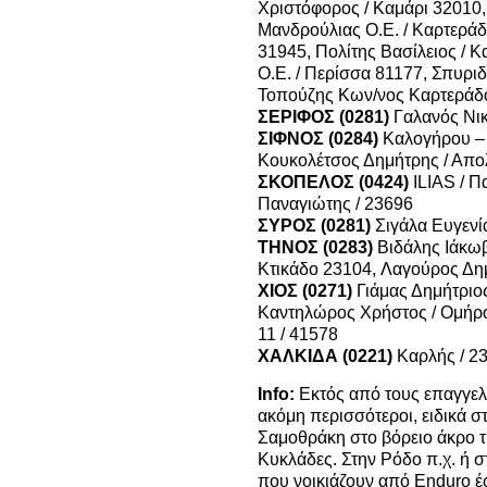
Χριστόφορος / Καμάρι 32010
Μανδρούλιας Ο.Ε. / Καρτεράδ
31945, Π
ολίτης Βασίλειος /
Ο.Ε. / Περίσσα 81177,
Σπυριδ
Τοπούζης Κων/νος Καρτεράδο
ΣΕΡΙΦΟΣ (0281)
Γαλανός Νι
ΣΙΦΝΟΣ (0284)
Καλογήρου – 
Κουκολέτσος Δημήτρης / Απο
ΣΚΟΠΕΛΟΣ (0424)
ILIAS / Π
Παναγιώτης / 23696
ΣΥΡΟΣ (0281)
Σιγάλα Ευγενί
ΤΗΝΟΣ (0283)
Βιδάλης Ιάκωβ
Κτικάδο 23104,
Λαγούρος Δημ
ΧΙΟΣ (0271)
Γιάμας Δημήτριος
Καντηλώρος Χρήστος / Ομήρο
11 / 41578
ΧΑΛΚΙΔΑ (0221)
Καρλής / 2
Info:
Εκτός από τους επαγγελ
ακόμη περισσότεροι, ειδικά στ
Σαμοθράκη στο βόρειο άκρο τ
Κυκλάδες.
Στην Ρόδο π.χ. ή σ
που νοικιάζουν από Enduro έ