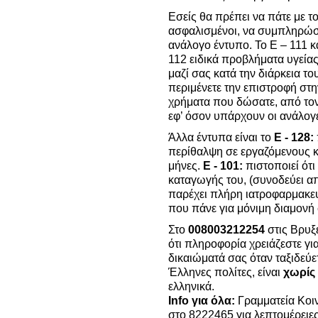
Εσείς θα πρέπει να πάτε με τ
ασφαλισμένοι, να συμπληρώσετ
ανάλογο έντυπο. Το Ε – 111 κ
112 ειδικά προβλήματα υγείας
μαζί σας κατά την διάρκεια του
περιμένετε την επιστροφή στ
χρήματα που δώσατε, από τον
εφ’ όσον υπάρχουν οι ανάλογε
Άλλα έντυπα είναι το
Ε - 128:
περίθαλψη σε εργαζόμενους κα
μήνες.
Ε - 101:
πιστοποιεί ότ
καταγωγής του, (συνοδεύει α
παρέχει πλήρη ιατροφαρμακε
που πάνε για μόνιμη διαμονή 
Στο
008003212254
στις Βρυξ
ότι πληροφορία χρειάζεστε για
δικαιώματά σας όταν ταξιδεύε
Έλληνες πολίτες, είναι
χωρίς
ελληνικά.
Info για όλα:
Γραμματεία Κοι
στο 8222465 για λεπτομέρειες