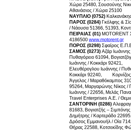
Χώρα 25480,
Σουσούνης Νικ
Αθανάσιος / Χώρα 25100
ΝΑΥΠΛΙΟ (0752)
Καλκανάκης
ΠΑΡΟΣ (0284)
Γκόλφης & Σί
/ Νάουσα 51366, 51393,
Κοντ
ΠΕΙΡΑΙΑΣ (01)
MOTORENT Χα
4186500
www.motorent.gr
ΠΟΡΟΣ (0298)
Σφαίρος Ε.Π.Ε
ΣΑΜΟΣ (0273)
Αζάρ Ιωάννης 
Πυθαγόρειο 61094,
Βογιατζόγ
Ιωάννης / Κοκκάρι 92421,
Ελευθέρογλου Ιωάννης / Πυθα
Κοκκάρι 92240,
Κορνίζος
Άγγελος / Μαραθόκαμπος 31
95264, Μαργαρώνης Νίκος / 
Ιωάννης / 22656,
Μελάς Πανα
Travel Enterprises Α.Ε. / Θε
ΣΑΝΤΟΡΙΝΗ (0286)
Αλεφραγ
81683, Βογιατζής – Σιμπόνης
Δημήτρης / Καρτεράδο 22695,
Δρόσος Εμμανουήλ / Οία 714
Θήρας 22588, Κοτσεκίδης Φώ