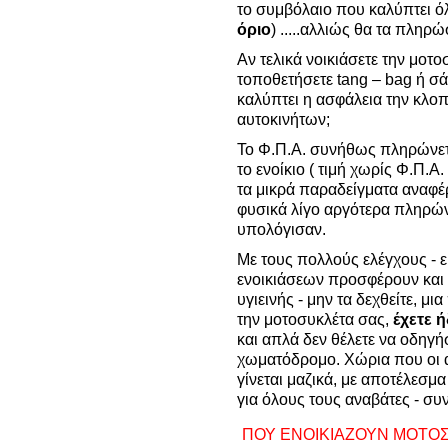
το συμβόλαιο που καλύπτει όλ
όριο
) .....αλλιώς θα τα πληρ
Αν τελικά νοικιάσετε την μοτο
τοποθετήσετε tang – bag ή σ
καλύπτει η ασφάλεια την κλοπ
αυτοκινήτων;
Το Φ.Π.Α. συνήθως πληρώνετα
το ενοίκιο ( τιμή χωρίς Φ.Π.Α. 
τα μικρά παραδείγματα αναφέρο
φυσικά λίγο αργότερα πληρώ
υπολόγισαν.
Με τους πολλούς ελέγχους - ε
ενοικιάσεων προσφέρουν και
υγιεινής - μην τα δεχθείτε, 
την μοτοσυκλέτα σας,
έχετε 
και απλά δεν θέλετε να οδηγή
χωματόδρομο. Χώρια που οι 
γίνεται μαζικά, με αποτέλεσμ
για όλους τους αναβάτες - συ
ΠΟΥ ΕΝΟΙΚΙΑΖΟΥΝ ΜΟΤΟ