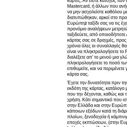
κάρτες. Αν είστε κάτοχος των
Mastercard, ή άλλων που ανήκ
να μην ασχολείστε καθόλου με
διατυπώθηκαν, αρκεί στο προ
Ευρώπη
ταξίδι σας να τις έχ
2
προνόμιο αναλήψεων μετρητώ
ταξιδεύετε, από οποιοδήποτε
κάρτας σας σε δραχμές, προς 
χρόνια όλες οι συναλλαγές θα
είναι να πληκτρολογήσετε το
διαλέξετε απ’ το μενού μια γ
πληκτρολογήσετε το ποσό τω
επιθυμείτε, και να περιμένετε
κάρτα σας.
Έχετε την δυνατότητα πριν τ
εκδότη της κάρτας, κατάλογο 
που την δέχονται, καθώς και 
χρήση. Κάτι σημαντικό που ισχ
στην Ελλάδα και στην Ευρώπη
κάποιων εξόδων κατά τη διάρκ
πλοίων, ξενοδοχεία ή κάμπιν
εποχές εκπτώσεων, (στην Ευρ