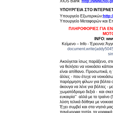
XIOS Bank :
http://www.hol.g
ΥΠΟΥΡΓΕΙΑ ΣΤΟ ΙΝΤΕΡΝΕ
Υπουργείο Εξωτερικών:
http:
Υπουργείο Μεταφορών και Επ
ΠΛΗΡΟΦΟΡΙΕΣ ΓΙΑ ΕΝ
ΜΟΤ
INFO
:
ww
Κείμενο – Info - Έρευνα: Άγ
document.write(addy50453)
si
Ακούγεται ίσως παράξενο, στ
να θελήσει να νοικιάσει κάπο
είναι απίθανο. Προσωπικά, η
άλλες - που έτυχε να νοικιάσ
παρόρμηση φίλων για βόλτα 
άκουγα να λένε για βόλτες - μ
χωματόδρομο δεξιά - και σκεπ
ευκαιρία’’ αλλά με το τραίνο 
λύση τελικά δόθηκε με νοικια
Έχει συμβεί και στα νησιά μας
πανέμορφα τοπία, τα γραφικά