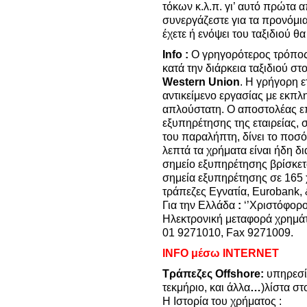
τόκων κ.λ.π. γι’ αυτό πρώτα 
συνεργάζεστε για τα προνόμια
έχετε ή ενόψει του ταξιδιού θα
Info :
Ο γρηγορότερος τρόπος 
κατά την διάρκεια ταξιδιού στ
Western Union
. Η γρήγορη ε
αντικείμενο εργασίας με εκπλ
απλούστατη. Ο αποστολέας επ
εξυπηρέτησης της εταιρείας, 
του παραλήπτη, δίνει το ποσό
λεπτά τα χρήματα είναι ήδη δ
σημείο εξυπηρέτησης βρίσκετα
σημεία εξυπηρέτησης σε 165 χ
τράπεζες Εγνατία, Eurobank,
Για την Ελλάδα
:
‘’Χριστόφορο
Ηλεκτρονική μεταφορά χρημά
01 9271010, Fax 9271009.
INFO μέσω INTERNET
Τράπεζες Offshore:
υπηρεσί
τεκμήριο, και άλλα
…
)λίστα στ
Η Ιστορία του χρήματος :