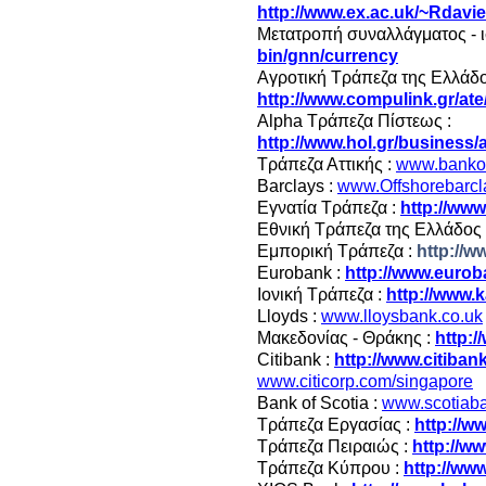
http://www.ex.ac.uk/~Rdavies
Μετατροπή συναλλάγματος - ι
bin/gnn/currency
Αγροτική Τράπεζα της Ελλάδο
http://www.compulink.gr/ate
Alpha Τράπεζα Πίστεως :
http://www.hol.gr/business/
Τράπεζα Αττικής :
www.bankofa
Barclays :
www.Offshorebarcl
Εγνατία Τράπεζα :
http://www
Εθνική Τράπεζα της Ελλάδος
Εμπορική Τράπεζα :
http://
Eurobank
:
http://www.eurob
Ιονική Τράπεζα :
http://www.k
Lloyds :
www.lloysbank.co.uk
Μακεδονίας - Θράκης :
http:
Citibank :
http://www.citiban
www.citicorp.com/singapore
Bank of Scotia :
www.scotiab
Τράπεζα Εργασίας :
http://w
Τράπεζα Πειραιώς :
http://w
Τράπεζα Κύπρου :
http://ww