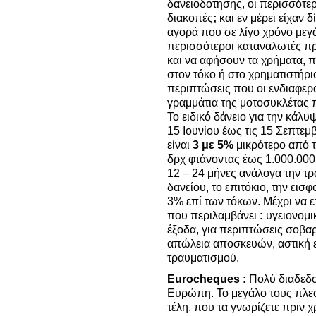
δανειοδότησης, οι περισσότε
διακοπές
;
και εν μέρει είχαν δ
αγορά που σε λίγο χρόνο μεγά
περισσότεροι καταναλωτές πρ
και να αφήσουν τα χρήματα, που
στον τόκο ή στο χρηματιστήρ
περιπτώσεις που οι ενδιαφερό
γραμμάτια της μοτοσυκλέτας π
Το ειδικό δάνειο για την κάλ
15 Ιουνίου έως τις 15 Σεπτεμβ
είναι
3 με 5%
μικρότερο από 
δρχ φτάνοντας έως 1.000.000
12 – 24 μήνες ανάλογα την τρ
δανείου, το επιτόκιο, την εισ
3% επί των τόκων. Μέχρι να 
που περιλαμβάνει
:
υγειονομι
έξοδα, για περιπτώσεις σοβα
απώλεια αποσκευών, αστική 
τραυματισμού.
Eurocheques :
Πολύ διαδεδο
Ευρώπη. Το μεγάλο τους πλεο
τέλη, που τα γνωρίζετε πριν 