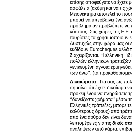
επίσης αποφεύγετε να έχετε μ
ασφάλεια (ακόμη και να τις χ
Μειονέκτημα αποτελεί το ποσ
μπορεί να υπερβαίνει ένα ανώ
πρόβλημα αν προβλέπετε να 
κόστους.
Στις χώρες της Ε.Ε. 
τουρίστες τα χρησιμοποιούν ε
Δυστυχώς στην χώρα μας οι ελ
εκδίδουν Eurocheques αλλά τα
διαχειρίζονται. Η ελληνική ‘’ι
πολλών ελληνικών τραπεζών π
γενικευμένη άγνοια ερμηνεύε
των άνω’’,
(τα προκαθορισμέν
Δικαιώματα :
Για σας ως πολί
σημαίνει ότι έχετε δικαίωμα 
προκειμένου να πληρώσετε τ
‘’δανείζεστε χρήματα’’ μέσω 
Ελληνικές τράπεζες, μπορείτε 
καλύτερους όρους) από τράπεζ
από ένα άρθρο δεν είναι δυνα
λεπτομέρειες για
τις δικές
σα
αναλήψεων από κάρτα, επιβα