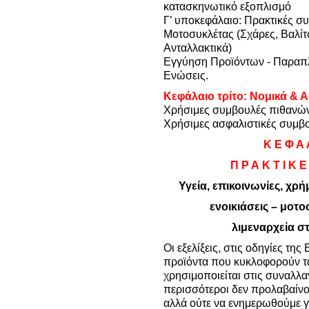
κατασκηνωτικό εξοπλισμό
Γ’ υποκεφάλαιο: Πρακτικές σ
Μοτοσυκλέτας (Σχάρες, Βαλίτσ
Ανταλλακτικά)
Εγγύηση Προϊόντων - Παραπλ
Ενώσεις.
Κεφάλαιο τρίτο: Νομικά & 
Χρήσιμες συμβουλές πιθανώ
Χρήσιμες ασφαλιστικές συμβ
Κ Ε Φ Α 
Π Ρ Α Κ Τ Ι Κ Ε
Υγεία, επικοινωνίες, χρή
ενοικιάσεις – μοτ
λιμεναρχεία σ
Οι εξελίξεις, στις οδηγίες τη
προϊόντα που κυκλοφορούν τα
χρησιμοποιείται στις συναλλαγ
περισσότεροι δεν προλαβαίνο
αλλά ούτε να ενημερωθούμε γ