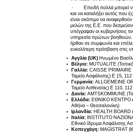
·
Επειδή πολλά μπορεί 
και να καταλήξει αυτός που έχ
είναι σκόπιμο να αναφερθούν
μελών της Ε.Ε. που δεσμεύοντ
υπέγραψαν οι κυβερνήσεις του
υπηρεσία πρώτων βοηθειών. Γ
ήρθαν σε συμφωνία και επέλεξ
ευκολότερη πρόσβαση στις υ
Αγγλία (UK)
Ηνωμένο Βασίλ
Βέλγιο:
MUTUALITE (Τοπικό
Γαλλία:
CAISSE PRIMAIRE 
Ταμείο Ασφάλισης)
É
15, 112
Γερμανία:
ALLGEMEINE OR
Ταμείο Ασθενείας)
É
110, 112
Δανία:
AMTSKOMMUNE (Τοπ
Ελλάδα:
ΕΘΝΙΚΟ ΚΕΝΤΡΟ 
Αθήνα – Θεσσαλονίκη)
Ιρλανδία:
HEALTH BOARD (Υ
Ιταλία:
INSTITUTO NAZIONA
Εθνικό ίδρυμα Ασφάλισης Ασ
Κοπεγχάγη:
MAGISTRAT (Κο