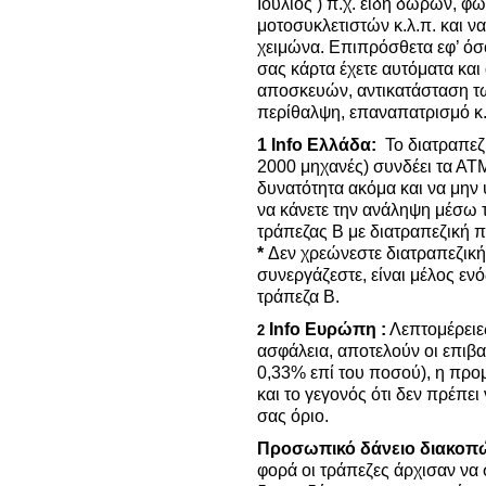
Ιούλιος ) π.χ. είδη δώρων, φ
μοτοσυκλετιστών κ.λ.π. και ν
χειμώνα. Επιπρόσθετα εφ’ όσο
σας κάρτα έχετε αυτόματα κα
αποσκευών, αντικατάσταση τ
περίθαλψη, επαναπατρισμό κ.
1
Info Ελλάδα
:
Το διατραπεζ
2000 μηχανές) συνδέει τα ΑΤ
δυνατότητα ακόμα και να μην
να κάνετε τη
ν ανάληψη μέσω τ
τράπεζας Β με διατραπεζική 
*
Δεν χρεώνεστε διατραπεζική
συνεργάζεστε, είναι μέλος εν
τράπεζα Β.
Info Ευρώπη :
Λεπτομέρειε
2
ασφάλεια, αποτελούν οι επιβ
0,33% επί του ποσού), η προμ
και το γεγονός
ότι δεν πρέπει
σας όριο.
Προσωπικό δάνειο διακοπ
φορά οι τράπεζες άρχισαν να 