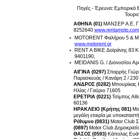
Πηγές - Έρευνα: Εμπορικό 
Τουρισ
ΑΘΗΝΑ (01)
ΜΑΝΣΕΡ Α.Ε. Γ’
8252640
www.rentamoto.com
MOTORENT Φαλήρου 5 & Μακ
www.motorent.gr
RENT A BIKE Δοϊράνης 83 Κ
9401190,
MEIDANIS G. / Διονυσίου Αρ
ΑΙΓΙΝΑ (0297)
Σπαρρής Γιώργ
Παρασκευάς / Κανάρη 2 / 230
ΑΝΔΡΟΣ (0282)
Μπουρίκας Κ
Ηλίας / Γαύριο 71605
ΕΡΕΤΡΙΑ (0221)
Τσίμπος Αθα
60136
ΗΡΑΚΛΕΙΟ (Κρήτης 081)
Mo
μεγάλη εταιρία με υποκαταστ
Ρέθυμνο (0831)
Motor Club Σ
(0897)
Motor Club Δημοκρατία
ΘΑΣΟΣ (0593)
Κάπολας Ευάγγ