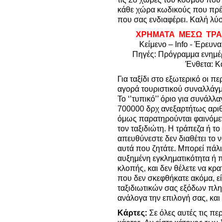
κάθε χώρα κωδικούς που πρέπ
που σας ενδιαφέρει. Καλή λύση
ΧΡΗΜΑΤΑ ΜΕΣΩ ΤΡΑΠ
Κείμενο – Info - Έρευν
Πηγές: Πρόγραμμα ενημέ
Ένθετα: Κ
Για ταξίδι στο εξωτερικό οι π
αγορά τουριστικού συναλλάγμα
Το ‘’τυπικό’’ όριο για συνάλ
700000 δρχ ανεξαρτήτως αριθ
όμως παρατηρούνται φαινόμε
τον ταξιδιώτη.
Η τράπεζα ή το
απευθύνεστε δεν διαθέτει το 
αυτά που ζητάτε. Μπορεί πάλι
αυξημένη εγκληματικότητα ή 
κλοπής, και δεν θέλετε να κρ
που δεν σκεφθήκατε ακόμα, εί
ταξιδιωτικών σας εξόδων πλ
ανάλογα την επιλογή σας, και 
Κάρτες:
Σε όλες αυτές τις π