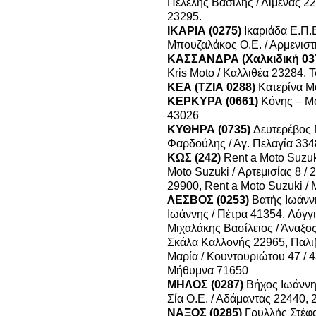
Πελελής Βασίλης / Λιμένας 2
23295.
ΙΚΑΡΙΑ (0275)
Ικαριάδα Ε.Π.Ε
Μπουζαλάκος Ο.Ε. / Αρμενιστ
ΚΑΣΣΑΝΔΡΑ (Χαλκιδική 03
Kris Moto / Καλλιθέα 23284,
Τ
ΚΕΑ (ΤΖΙΑ 0288)
Κατερίνα Μ
ΚΕΡΚΥΡΑ (0661)
Κόνης – Μο
43026
ΚΥΘΗΡΑ (0735)
Δευτερέβος 
Φαρδούλης / Αγ. Πελαγία 33
ΚΩΣ (242)
Rent a Moto Suzuk
Moto Suzuki / Αρτεμισίας 8 /
29900, Rent a Moto Suzuki /
ΛΕΣΒΟΣ (0253)
Βατής Ιωάνν
Ιωάννης / Πέτρα 41354,
Λόγγι
Μιχαλάκης Βασίλειος / Άναξο
Σκάλα Καλλονής 22965, Παλι
Μαρία / Κουντουριώτου 47 / 
Μήθυμνα 71650
ΜΗΛΟΣ (0287)
Βήχος Ιωάννη
Σία Ο.Ε. / Αδάμαντας 22440,
ΝΑΞΟΣ (0285)
Γρυλλής Στέφα