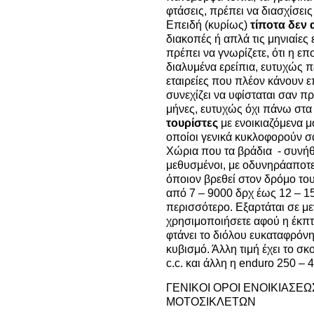
φτάσεις, πρέπει να διασχίσε
Επειδή (κυρίως)
τίποτα δεν 
διακοπές ή απλά τις μηνιαίες 
πρέπει να γνωρίζετε, ότι η επ
διαλυμένα ερείπια, ευτυχώς πέ
εταιρείες που πλέον κάνουν 
συνεχίζει να υφίσταται σαν π
μήνες, ευτυχώς όχι πάνω στα 
τουρίστες
με ενοικιαζόμενα 
οποίοι γενικά κυκλοφορούν σα
Χώρια που τα βράδια - συνή
μεθυσμένοι, με οδυνηράαποτελ
όποιον βρεθεί στον δρόμο του
από 7 – 9000 δρχ έως 12 – 15
περισσότερο. Εξαρτάται σε μ
χρησιμοποιήσετε αφού η έκπτ
φτάνει το διόλου ευκαταφρόν
κυβισμό. Άλλη τιμή έχει το σκ
c.c. και άλλη η enduro 250 – 4
ΓΕΝΙΚΟΙ ΟΡΟΙ ΕΝΟΙΚΙΑΣ
ΜΟΤΟΣΙΚΛΕΤΩΝ