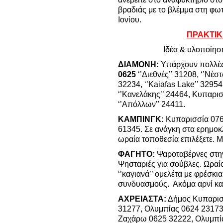
βραδιάς με το βλέμμα στη φωτ
Ιονίου.
ΠΡΑΚΤΙΚ
Ιδέα & υλοποίησ
ΔΙΑΜΟΝΗ:
Υπάρχουν πολλές
0625
‘’Διεθνές’’ 31208, ‘’Νέσ
32234, ‘’Kaiafas Lake’’ 32954
‘’Κανελάκης’’ 24464, Κυπαρισ
‘’Απόλλων’’ 24411.
ΚΑΜΠΙΝΓΚ:
Κυπαρισσία 076
61345. Σε ανάγκη στα ερημοκ
ωραία τοποθεσία επιλέξετε. 
ΦΑΓΗΤΟ:
Ψαροταβέρνες στην
Ψησταριές για σούβλες. Ωραίο
‘’καγιανά’’ ομελέτα με φρέσκ
συνδυασμούς. Ακόμα αρνί και
ΑΧΡΕΙΑΣΤΑ:
Δήμος Κυπαρισ
31277, Ολυμπίας 0624 23173,
Ζαχάρω 0625 32222, Ολυμπία