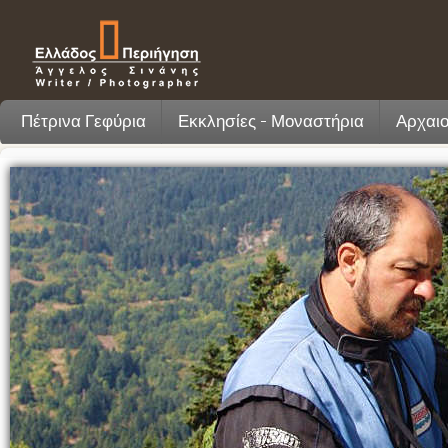
Πέτρινα Γεφύρια
Εκκλησίες - Μοναστήρια
Αρχαιο