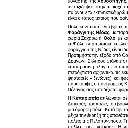
μοναστήρι της
Χρυσοπηγής
αν ταξιδέψετε στην περιοχή 
παίρνουν τα εκπληκτικά χρώμ
είναι ο τόπος τέτοιος που φαί
Πολύ κοντά από εδώ βρίσκετ
Φαράγγι της Νέδας
, με παρ
χωριά Ζαχάρω ή
Θολό
, με 
καθ’ όλα εντυπωσιακή κυκλικ
φαραγγιού της Νέδας είναι ι
Προτιμήστε την έξοδο από Θο
Δραγώγι, Σκληρού φτάνετε στη
καταπράσινη πλαγιά, εντυπωσ
πετρόχτιστα αρχοντικά, τις εκ
ψησταριές – ξενώνες), και φυσ
παράκαμψη, ο πανέμορφος Κυ
Πέλαγος σας υποδέχεται φορ
Η
Κυπαρισσία
απλώνεται σε 
Δυτικούς πρόποδες του βουνο
μια όμορφη πόλη. Κατά την το
μέχρι την έκρηξη της επανάσ
πόλεις της Πελοποννήσου. Τ
πολλές φορές και κάηκε. Η ωρ