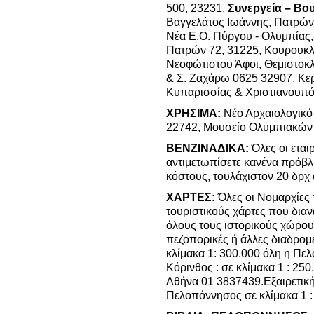
500, 23231,
Συνεργεία – Βο
Βαγγελάτος Ιωάννης, Πατρών
Νέα Ε.Ο. Πύργου - Ολυμπίας
Πατρών 72, 31225, Κουρουκλ
Νεοφώτιστου Άφοι, Θεμιστοκλ
& Σ. Ζαχάρω 0625 32907, Κερ
Κυπαρισσίας & Χριστιανουπό
ΧΡΗΣΙΜΑ:
Νέο Αρχαιολογικό
22742, Μουσείο Ολυμπιακών
ΒΕΝΖΙΝΑΔΙΚΑ:
Όλες οι εταιρ
αντιμετωπίσετε κανένα πρόβλ
κόστους, τουλάχιστον 20 δρχ 
ΧΑΡΤΕΣ:
Όλες οι Νομαρχίες
τουριστικούς χάρτες που δια
όλους τους ιστορικούς χώρους
πεζοπορικές ή άλλες διαδρομέ
κλίμακα 1: 300.000 όλη η Π
Κόρινθος : σε κλίμακα 1 : 2
Αθήνα 01 3837439.Εξαιρετικ
Πελοπόννησος σε κλίμακα 1 :