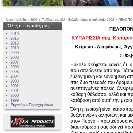
Αρχική σελίδα
2002
Ταξίδια στην άλλη Ελλάδα τόμος Δ’ καλοκαίρι 2002
ΠΕΛΟΠΟΝ
Όλες οι εργασίες μας
ΠΕΛΟΠΟΝΝ
2019
ΚΥΠΑΡΙΣΣΙΑ
αρχ. Κυπαρισσ
2015
2013
Κείμενο - Διαφάνειες: Άγγ
2010
2009
© Φεβ
2008
2007
Εύκολα σκέφτεται κανείς ότι 
2006
που απλώνεται από την Πάτρα
2005
ευλογημένη και ευνοημένη απ
2004
2003
στις δύο πλευρές του δρόμου 
2002
ανεπτυγμένες πόλεις. Ονειρεμ
2001
καθαρή θάλασσα, αλλά και πρ
2000
κατάβαση από αυτή την μερι
1999
Ευρετήριο Περιεχομένων
Όλη η περιοχή είναι κατάσπα
βυζαντινών εκκλησιών, και μ
στον Πύργο - πρωτεύουσα και
διασταύρωση σας οδηγεί προ
Ζαχάρω και Κυπαρισσία (δεξι