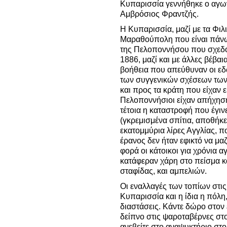
Κυπαρισσία γεννήθηκε ο αγωνι
Αμβρόσιος Φραντζής.
Η Κυπαρισσία, μαζί με τα Φιλι
Μαραθούπολη που είναι πάνω
της Πελοποννήσου που σχεδό
1886, μαζί και με άλλες βέβαια
βοήθεια που απεύθυναν οι ε
των συγγενικών σχέσεων των 
και προς τα κράτη που είχαν 
Πελοποννήσιοι είχαν απήχηση
τέτοια η καταστροφή που έγιν
(γκρεμισμένα σπίτια, αποθήκε
εκατομμύρια λίρες Αγγλίας, π
έρανος δεν ήταν εφικτό να μαζ
φορά οι κάτοικοι για χρόνια 
κατάφεραν χάρη στο πείσμα και
σταφίδας, και αμπελιών.
Οι εναλλαγές των τοπίων στις
Κυπαρισσία και η ίδια η πόλη
διαστάσεις. Κάντε δώρο στον 
δείπνο στις ψαροταβέρνες στ
ανεβείτε στο αναψυκτήριο στο