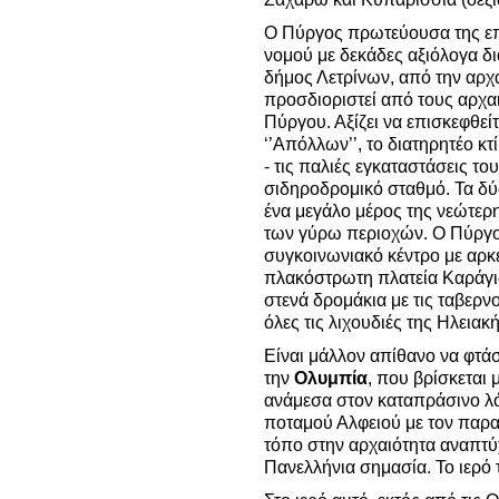
Ο Πύργος πρωτεύουσα της επ
νομού με δεκάδες αξιόλογα δι
δήμος Λετρίνων, από την αρ
προσδιοριστεί από τους αρχα
Πύργου. Αξίζει να επισκεφθε
‘’Απόλλων’’, το διατηρητέο κτ
- τις παλιές εγκαταστάσεις το
σιδηροδρομικό σταθμό. Τα δύ
ένα μεγάλο μέρος της νεώτερ
των γύρω περιοχών. Ο Πύργος
συγκοινωνιακό κέντρο με αρκε
πλακόστρωτη πλατεία Καράγιω
στενά δρομάκια με τις ταβερ
όλες τις λιχουδιές της Ηλεια
Είναι μάλλον απίθανο να φτάσ
την
Ολυμπία
, που βρίσκεται 
ανάμεσα στον καταπράσινο λό
ποταμού Αλφειού με τον παρα
τόπο στην αρχαιότητα αναπτύχ
Πανελλήνια σημασία. Το ιερό