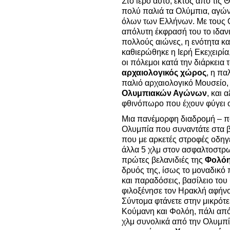
Στο ιερό αυτό, εκτός από τις
πολύ παλιά τα Ολύμπια, αγώ
όλων των Ελλήνων. Με τους 
απόλυτη έκφρασή του το ιδανι
πολλούς αιώνες, η ενότητα κα
καθιερώθηκε η Ιερή Εκεχειρί
οι πόλεμοι κατά την διάρκει
αρχαιολογικός χώρος
, η πα
παλιό αρχαιολογικό Μουσείο, 
Ολυμπιακών Αγώνων
, και 
φθινόπωρο που έχουν φύγει ο
Μια πανέμορφη διαδρομή – π
Ολυμπία που συναντάτε στα β
που με αρκετές στροφές οδηγ
άλλα 5 χλμ στον ασφαλτοστρω
πρώτες βελανιδιές της
Φολό
δρυός της, ίσως το μοναδικό
και παραδόσεις, βασίλειο το
φιλοξένησε τον Ηρακλή αφήνο
Σύντομα φτάνετε στην μικρότ
Κούμανη και Φολόη, πάλι από 
χλμ συνολικά από την Ολυμπ