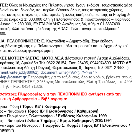
ΤΕΣ:
Όλες οι Νομαρχίες της Πελοποννήσου έχουν εκδώσει τουριστικούς χάρτ
διανέμονται δωρεάν, και περιλαμβάνουν όλους τους ιστορικούς χώρους,
εία, κάστρα, σπήλαια, πεζοπορικές ή άλλες διαδρομές. Επίσης οι Freytag &
dt σε κλίμακα 1: 300.000 όλη η Πελοπόννησος & Πελοπόννησος – Κόρινθος 
λίμακα 1 : 250.000, ΕΥΣΤΑΘΙΑΔΗΣ: Ακαδημίας 84, Αθήνα 01 3837439.
ρετική αλλά σπάνια η έκδοση της ADAC, Πελοπόννησος σε κλίμακα 1 :
000.
ΙΑ:
ΠΕΛΟΠΟΝΝΗΣΟΣ:
Ε. Καρποδίνη – Δημητριάδη. Στην έκδοση
λαμβάνετε χάρτης της Πελοποννήσου, όλα τα μουσεία και οι Αρχαιολογικοί
ι με πανέμορφη φωτογράφηση.
ΧΕΣ ΜΟΤΟΣΥΚΛΕΤΑΣ:
ΜΟΤΟ.ΛΕ.Α
(Μοτοσυκλετιστική Λέσχη Αμαλιάδας),
κράτους 16, Αμαλιάδα Τηλ 0622 26154, Fax: 23495, 0944974509.
ΜΟΤΟ.ΛΕ.
οσυκλετιστική Λέσχη Πύργου), Θεμιστοκλέους 8, Πύργος Τηλ 0621 27552,
');
ment.write(addy88062); document.write('<\/a>'); //-->\n
">
lep@otenet.gr
.
Πληροφορίες για το ταξίδι σας, όλο το χρόνο, βρίσκετε στους
ΝΕΣ ΠΕΡΙΗΓΗΤΕΣ, Σύλλογος Μοτοσικλετιστών, Ελάτη Τρικάλων, τ.κ. 420
, Τηλ – Fax: 0434 71826.
σσότερες Πληροφορίες για την ΠΕΛΟΠΟΝΝΗΣΟ αντλήστε από την
ικτική Αρθρογραφία – Βιβλιογραφία:
ηνική Φύση
/ Τόμος ΚΕ’ / Καθημερινή
ος – Ναυαρίνο
/ Τόμος ΙΒ’ Πελοπόννησος / Καθημερινή
υπα Περιφέρειας Πελοποννήσου
/ Εκδόσεις Καλοφωλιά 1999
ος – Ναυαρίνο
/ ένθετο 7 ημέρες / Εφημ. Καθημερινή 2/10/1994
ανάκτορο του Νέστορος
/ Γεωργίου Σ. Κορρέ / Τόμος ΙΒ’ Πελοπόννησος /
ημερινή