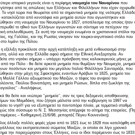
εύτερο ιστορικό γεγονός είναι η περίφημη
ναυμαχία του Ναυαρίνου
που
γίστηκε από τις απώλειες των Ελλήνων και Φιλελλήνων που είχαν οχυρωθε
. Το νησί τώρα πια θεωρείται από τα σημαντικά μνημεία της νεότερης Ελλάδ
 κατακλύζεται από κενοτάφια και μνημεία αυτών που αγωνίστηκαν και
ώθηκαν στη ναυμαχία του Ναυαρίνου το 1827, αποτέλεσμα της οποίας ήταν 
τερωθεί το ηθικό των Ελλήνων αγωνιστών και σύντομα να πετύχουν την
τική απελευθέρωση. Σε αυτή την ναυμαχία ενωμένοι οι χριστιανικοί στόλοι τη
ίας, της Γαλλίας, και της Ρωσίας νίκησαν τον τουρκο-αιγυπτιακό στόλο που
 στο λιμάνι της Πύλου.
 η εξέλιξη προκάλεσε στην αρχή κατάπληξη και μετά ενθουσιασμό στην
πη, αλλά και στην Ελλάδα αφού σήμανε την Εθνική Ανεξαρτησία. Αν
βείτε στο νησάκι σήμερα – υπάρχει πρόσβαση τους καλοκαιρινούς μήνες με
ι από την Πύλο - θα δείτε αρκετά μνημεία που θυμίζουν την Ναυμαχία, μνημεί
νων πεσόντων και μνημείο του μεγάλου Ιταλού Φιλέλληνα Σανταρόζα, που
ώθηκαν στην μάχη της Σφακτηρίας εναντίων Αράβων το 1825, μνημείο του
η Μαλλέ Γάλλου αξιωματικού του Μαιζών, ο τάφος του ανιψιού του
λέοντα, Παύλου Βοναπάρτη, και μνημείο Ρώσων, δίπλα στο ξωκλήσι της
ναγούλας’’ - Αναλήψεως.
κά θα δείτε και νεώτερα ‘’μνημεία’’, σαν τις τρεις δεξαμενές αποθήκευσης
ίμων του Μαμιδάκη, που ζήτησε μάλιστα από την κυβέρνηση το 1997 να
άσει το νησί!! για να εξυπηρετεί τα ποντοπόρα πλοία, με τερματικό σταθμό.
χώς τότε σύσσωμο το Ν. Σ. Μεσσηνίας απέρριψε το αίτημα της εταιρείας. (Π
πτομέρειες – Καθημερινή 21/6/98, ρεπορτάζ Πέγκυ Κουνενάκη).
λος άλλαξε πολλές φορές χέρια από το 1821 έως το 1828 που κατελήφθη α
 γάλλους του εκστρατευτικού σώματος Μαιζών, οι οποίοι σε λίγο χρονικό
τημα την παραχώρησαν στους Έλληνες, ενώ οι ίδιοι παρέμειναν έως το 1833