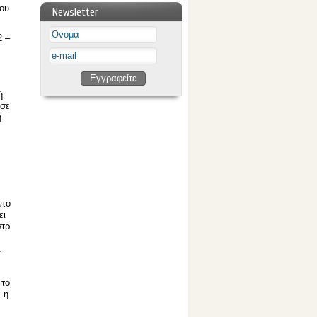
φου
Newsletter
2 –
ή
 σε
η
από
ει
στρ
.
 το
 η