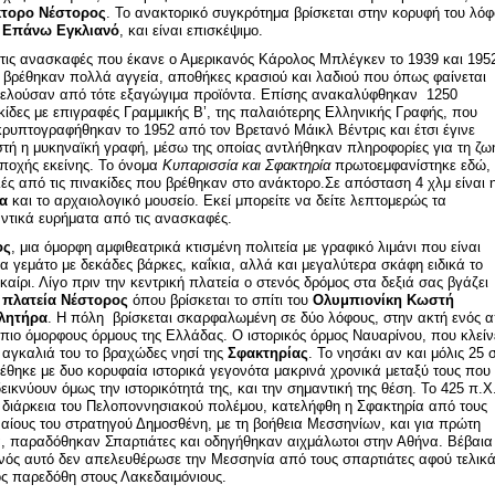
κτορο
Νέστορος
. Το ανακτορικό συγκρότημα βρίσκεται στην κορυφή του λό
ν
Επάνω Εγκλιανό
, και είναι επισκέψιμο.
τις ανασκαφές που έκανε ο Αμερικανός Κάρολος Μπλέγκεν το 1939 και 195
 βρέθηκαν πολλά αγγεία, αποθήκες κρασιού και λαδιού που όπως φαίνεται
ελούσαν από τότε εξαγώγιμα προϊόντα. Επίσης ανακαλύφθηκαν 1250
κίδες με επιγραφές Γραμμικής Β’, της παλαιότερης Ελληνικής Γραφής, που
ρυπτογραφήθηκαν το 1952 από τον Βρετανό Μάικλ Βέντρις και έτσι έγινε
τή η μυκηναϊκή γραφή, μέσω της οποίας αντλήθηκαν πληροφορίες για τη ζω
εποχής εκείνης. Το όνομα
Κυπαρισσία και Σφακτηρία
πρωτοεμφανίστηκε εδώ,
ές από τις πινακίδες που βρέθηκαν στο ανάκτορο.Σε απόσταση 4 χλμ είναι 
ρα
και το αρχαιολογικό μουσείο. Εκεί μπορείτε να δείτε λεπτομερώς τα
ντικά ευρήματα από τις ανασκαφές.
ος
, μια όμορφη αμφιθεατρικά κτισμένη πολιτεία με γραφικό λιμάνι που είναι
α γεμάτο με δεκάδες βάρκες, καΐκια, αλλά και μεγαλύτερα σκάφη ειδικά το
καίρι. Λίγο πριν την κεντρική πλατεία ο στενός δρόμος στα δεξιά σας βγάζει
ν
πλατεία Νέστορος
όπου βρίσκεται το σπίτι του
Ολυμπιονίκη Κωστή
λητήρα
. Η πόλη βρίσκεται σκαρφαλωμένη σε δύο λόφους, στην ακτή ενός 
 πιο όμορφους όρμους της Ελλάδας. Ο ιστορικός όρμος Ναυαρίνου, που κλείν
 αγκαλιά του το βραχώδες νησί της
Σφακτηρίας
. Το νησάκι αν και μόλις 25 
έθηκε με δυο κορυφαία ιστορικά γεγονότα μακρινά χρονικά μεταξύ τους που
εικνύουν όμως την ιστορικότητά της, και την σημαντική της θέση. Το 425 π.Χ
 διάρκεια του Πελοποννησιακού πολέμου, κατελήφθη η Σφακτηρία από τους
αίους του στρατηγού Δημοσθένη, με τη βοήθεια Μεσσηνίων, και για πρώτη
, παραδόθηκαν Σπαρτιάτες και οδηγήθηκαν αιχμάλωτοι στην Αθήνα. Βέβαια
νός αυτό δεν απελευθέρωσε την Μεσσηνία από τους σπαρτιάτες αφού τελικά
ς παρεδόθη στους Λακεδαιμόνιους.