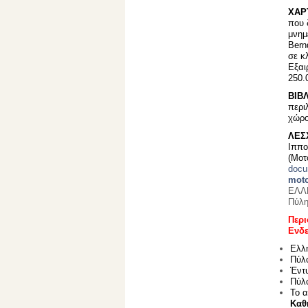
ΧΑΡ
που 
μνημ
Bern
σε κ
Εξαι
250.
ΒΙΒΛ
περι
χώρο
ΛΕΣ
Ιππο
(Μοτ
docu
moto
ΕΛΛΗ
Πύλη
Περι
Ενδε
Ελλ
Πύλ
Έντ
Πύλ
Το 
Καθ