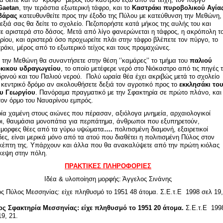
Gaetan
, την τεράστια εξωτερική τάφρο, και το
Καστράκι πυροβολικού Αγία
βάρας
κατευθυνθείτε προς την έξοδο της Πύλου με κατεύθυνση την Μεθώνη,
δεξιά σας θα δείτε το σχολείο. Πεζοπορήστε κατά μήκος της αυλής του και
τε αριστερά στο δάσος. Μετά από λίγο φανερώνεται η τάφρος, η ακρόπολη τ
ρίου, και αριστερά όσο προχωρείτε πλάι στην τάφρο βλέπετε τον πύργο, το
ράκι, μέρος από το εξωτερικό τείχος και τους προμαχώνες.
 την Μεθώνη θα συναντήσετε στην θέση ‘’καμάρες’’ το τμήμα του
παλιού
κικου υδραγωγείου
, το οποίο μετέφερε νερό στο Νιόκαστρο από τις πηγές 
ρινού και του Παλιού νερού. Πολύ ωραία θέα έχει ακριβώς μετά το σχολείο
 κεντρικό δρόμο αν ακολουθήσετε δεξιά τον αγροτικό προς το
εκκλησάκι το
υ Γεωργίου
. Πανόραμα πραγματικό με την Σφακτηρία σε πρώτο πλάνο, και
τον όρμο του Ναυαρίνου εμπρός.
ρία χαμένη στους αιώνες που πέρασαν, αξιόλογα μνημεία, αρχαιολογικοί
ι, θαυμάσια μονοπάτια για περπάτημα, άνθρωποι που εξυπηρετούν,
μορφες θέες από τα γύρω υψώματα
….
πολιτισμένη διαμονή, εξαιρετικοί
δες, είναι μερικά μόνο από τα ατού που διαθέτει η πολιτισμένη Πύλος στον
κέπτη της. Υπάρχουν και άλλα που θα ανακαλύψετε από την πρώτη κιόλας
κεψη στην πόλη.
ΠΡΑΚΤΙΚΕΣ ΠΛΗΡΟΦΟΡΙΕΣ
Ιδέα & υλοποίηση μορφής: Άγγελος Σινάνης
ς Πύλος Μεσσηνίας: είχε πληθυσμό το 1951 48 άτομα. Σ.Ε.τ.Ε 1998 σελ 19,
ς Σφακτηρία Μεσσηνίας: είχε πληθυσμό το 1951 20 άτομα.
Σ.Ε.τ.Ε 199
19, 21.