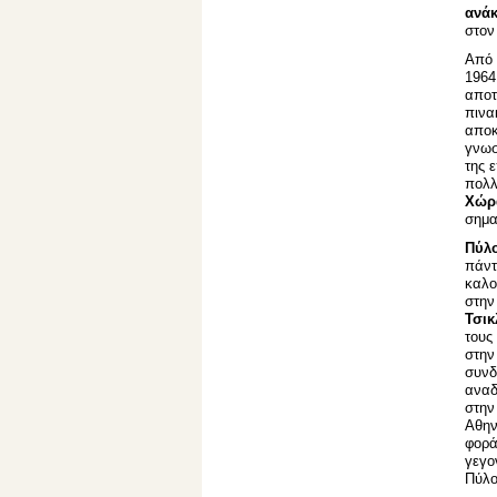
ανά
στο
Από 
1964
αποτ
πινα
αποκ
γνωσ
της 
πολλ
Χώ
σημα
Πύλ
πάντ
καλο
στη
Τσικ
τους
στην
συνδ
αναδ
στην
Αθην
φορά
γεγο
Πύλο