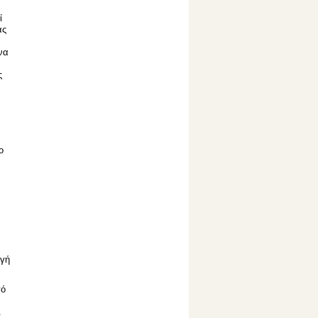
ί
ας
να
ς
ο
ηγή
πό
.