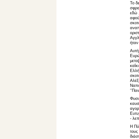
Το δ
σφρα
εδώ 
αφού
σκοτ
αναπ
ορισ
Αγγλ
ήταν
Αυτή
Ευρώ
μετα
καΐκ
Ελλή
σκοτ
Αλέξ
Ναπο
‘’Πα
Φυσι
καυσ
αγορ
Ευτυ
- λε
Η Πύ
τους
διάσ