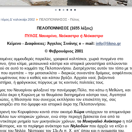
 τόμος Δ’ καλοκαίρι 2002
ΠΕΛΟΠΟΝΝΗΣΟΣ - Πύλος
ΠΕΛΟΠΟΝΝΗΣΟΣ (1655 λέξεις)
ΠΥΛΟΣ
Ναυαρίνο, Νεόκαστρο ή Νιόκαστρο
Κείμενο - Διαφάνειες: Άγγελος Σινάνης e – mail:
info@likno.gr
© Φεβρουάριος 2001
ταμένες αμμουδερές παραλίες, γραφικοί κολπίσκοι, χωριά πνιγμένα στο
ινο, ήπιο κλίμα, μεσαιωνικά κάστρα και ιστορικά μοναστήρια απλώνονται
ού σε αυτό το κομμάτι της Πελοποννήσου. Διατρέχοντας αυτόν τον τόπο με τ
 που αγαπάτε – την μοτοσυκλέτα – διαρκώς συναντάτε δρόμους, ασφάλτινο
χωμάτινους που ο καθείς και κάπου βγάζει. Αρχαίοι ναοί, βυζαντινά
στήρια, ή φράγκικους πύργους με τις κοντινές πολιτείες τους.
μος του Ναυαρίνου φιλοξενεί την πανέμορφη Πύλο, πιο κάτω η Μεθώνη, και
άλλο άκρο η Κορώνη με τα θαυμάσια διατηρημένα κάστρα τους. Αγαπητοί
διώτες, η Μεσσηνία που συνεχώς εκπλήσσει τον επισκέπτη της, σας
σορίζει στο πιο όμορφο και ιστορικό άκρο της Πελοποννήσου.
πρανή του Κορυφάσιου κοντά στον οικισμό
Χώρα
υπάρχουν τα απομεινάρια
Πύλου των ιστορικών χρόνων, ενώ στην περιοχή βρίσκεται ένα από τα
ντικότερα μνημεία των μυκηναϊκών χρόνων,
το
Μυκηναϊκό Ανάκτορο
η πό
Νέστορος, και το περίφημο ανάκτορο των
Νηλειδών
που άρχιζε να κτίζει ο
οχος του Νηλέα, Νέστορας τον 13
Αι π. Χ. απ’ όπου και η ονομασία του,
ο