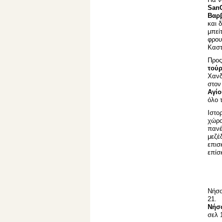
San
Βαρ
και 
μπεί
φρου
Καστ
Προς
τούρ
Χανδ
στον
Αγίο
όλο 
Ιστο
χώρο
πανέ
μεζέ
επισ
επίσ
Νήσο
21.
Νήσο
σελ 