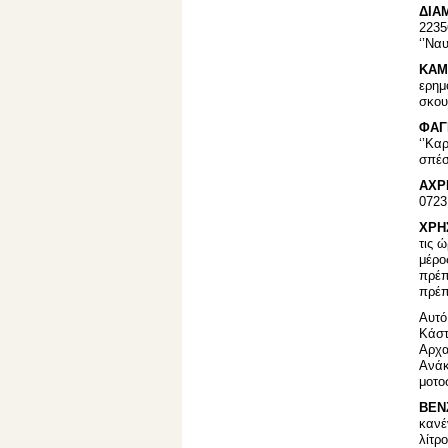
ΔΙΑ
2235
‘’Να
ΚΑΜ
ερημ
σκου
ΦΑΓ
‘’Κα
σπέσ
ΑΧΡ
0723
ΧΡΗ
τις 
μέρο
πρέπ
πρέπ
Αυτό
Κάστ
Αρχα
Ανάκ
μοτο
ΒΕΝ
κανέ
λίτρ