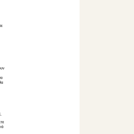
τε
ουν
θα
θα
,
1.
ετε
νά