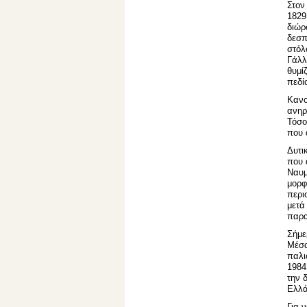
Στον
1829
διώρ
δεσπ
στόλ
Γάλλ
θυμί
πεδί
Κανο
ανηρ
Τόσο
που 
Δυτι
που 
Ναυμ
μορφ
περι
μετά
παρα
Σήμε
Μέσα
παλι
1984
την 
Ελλ
Για 