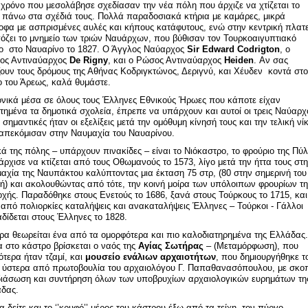
 χρόνο που μεσολάβησε σχεδίασαν την νέα πόλη που άρχιζε να χτίζεται το
 πάνω στα σχέδιά τους. Πολλά παραδοσιακά κτήρια με καμάρες, μικρά
οφα με ασπρισμένες αυλές και κήπους κατάφυτους, ενώ στην κεντρική πλατ
όζει το μνημείο των τριών Ναυάρχων, που βύθισαν τον Τουρκοαιγυπτιακό
ο στο Ναυαρίνο το 1827. Ο Άγγλος Ναύαρχος
Sir Edward Codrigton
, ο
ος Αντιναύαρχος
De Rigny
, και ο Ρώσος Αντιναύαρχος
Heiden
. Αν σας
ζουν τους δρόμους της Αθήνας Κοδριγκτώνος, Δεριγνύ, και Χέυδεν κοντά στο
ο του Άρεως, καλά θυμάστε.
νικά μέσα σε όλους τους Έλληνες Εθνικούς Ήρωες που κάποτε είχαν
τημένα τα δημοτικά σχολεία, έπρεπε να υπάρχουν και αυτοί οι τρεις Ναύαρχο
 σημαντικές ήταν οι εξελίξεις μετά την ομόθυμη κίνησή τους και την τελική νί
απεκόμισαν στην Ναυμαχία του Ναυαρίνου.
κά της πόλης – υπάρχουν πινακίδες – είναι το Νιόκαστρο, το φρούριο της Πύ
άρχισε να κτίζεται από τους Οθωμανούς το 1573, λίγο μετά την ήττα τους στ
αχία της Ναυπάκτου καλύπτοντας μια έκταση 75 στρ, (80 στην σημερινή του
ή) και ακολουθώντας από τότε, την κοινή μοίρα των υπόλοιπων φρουρίων τη
οχής. Παραδόθηκε στους Ενετούς το 1686, ξανά στους Τούρκους το 1715, και
 από πολιορκίες καταλήψεις και ανακαταλήψεις Έλληνες – Τούρκοι - Γάλλοι
δίδεται στους Έλληνες το 1828.
ρα θεωρείται ένα από τα ομορφότερα και πιο καλοδιατηρημένα της Ελλάδας.
 στο κάστρο βρίσκεται ο ναός της
Αγίας Σωτήρας
– (Μεταμόρφωση), που
ότερα ήταν τζαμί, και
μουσείο ενάλιων αρχαιοτήτων
, που δημιουργήθηκε τ
 ύστερα από πρωτοβουλία του αρχαιολόγου Γ. Παπαθανασόπουλου, με σκο
διάσωση και συντήρηση όλων των υποβρυχίων αρχαιολογικών ευρημάτων τη
άδας.
να δείτε και το ‘’κρυφό’’ μέρος του κάστρου έξω από τα τείχη, τον πύργο