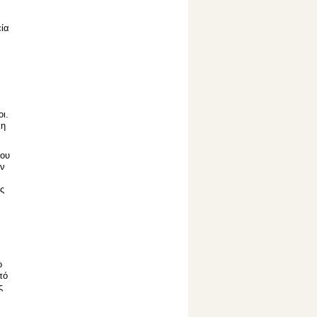
εία
ι.
κη
λου
ην
ς
ο
πό
ς