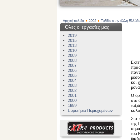
Αρχική σελίδα
2002
Ταξίδια στην άλλη Ελλάδα
Όλες οι εργασίες μας
2019
2015
2013
2010
2009
2008
Εκτε
2007
πράσ
2006
παντ
2005
μέσο
2004
και 
2003
μονα
2002
2001
Ο όρ
2000
στο 
1999
ταξι
Ευρετήριο Περιεχομένων
καλω
Στα 
της 
σημα
του 
διάδ