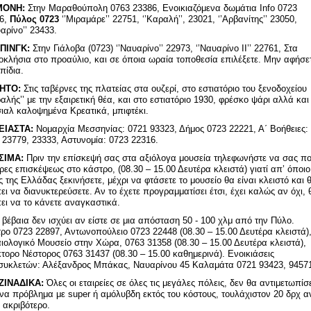
ΜΟΝΗ:
Στην Μαραθούπολη 0763 23386, Ενοικιαζόμενα δωμάτια Info 0723
6,
Πύλος 0723
‘’Μιραμάρε’’ 22751, ‘’Καραλή’’, 23021, ‘’Αρβανίτης’’ 23050,
υαρίνο’’ 23433.
ΠΙΝΓΚ:
Στην Γιάλοβα (0723) ‘’Ναυαρίνο’’ 22973, ‘’Ναυαρίνο ΙΙ’’ 22761, Στα
οκλήσια στο προαύλιο, και σε όποια ωραία τοποθεσία επιλέξετε. Μην αφήσε
πίδια.
ΗΤΟ:
Στις ταβέρνες της πλατείας στα ουζερί, στο εστιατόριο του ξενοδοχείου
ραλής’’ με την εξαιρετική θέα, και στο εστιατόριο 1930, φρέσκο ψάρι αλλά και
ιαλ καλοψημένα Κρεατικά, μπιφτέκι.
ΕΙΑΣΤΑ:
Νομαρχία Μεσσηνίας: 0721 93323, Δήμος 0723 22221, Α΄ Βοήθειες:
 23779, 23333, Αστυνομία: 0723 22316.
ΣΙΜΑ:
Πριν την επίσκεψή σας στα αξιόλογα μουσεία τηλεφωνήστε να σας π
ώρες επισκέψεως στο κάστρο, (08.30 – 15.00 Δευτέρα κλειστά) γιατί απ’ όποιο
ς της Ελλάδας ξεκινήσετε, μέχρι να φτάσετε το μουσείο θα είναι κλειστό και 
ει να διανυκτερεύσετε. Αν το έχετε προγραμματίσει έτσι, έχει καλώς αν όχι, 
ει να το κάνετε αναγκαστικά.
 βέβαια δεν ισχύει αν είστε σε μια απόσταση 50 - 100 χλμ από την Πύλο.
ρο 0723 22897, Αντωνοπούλειο 0723 22448 (08.30 – 15.00 Δευτέρα κλειστά)
ιολογικό Μουσείο στην Χώρα, 0763 31358 (08.30 – 15.00 Δευτέρα κλειστά),
τορο Νέστορος 0763 31437 (08.30 – 15.00 καθημερινά). Ενοικιάσεις
συκλετών: Αλέξανδρος Μπάκας, Ναυαρίνου 45 Καλαμάτα 0721 93423, 9457
ΖΙΝΑΔΙΚΑ:
Όλες οι εταιρείες σε όλες τις μεγάλες πόλεις, δεν θα αντιμετωπίσ
να πρόβλημα με super ή αμόλυβδη εκτός του κόστους, τουλάχιστον 20 δρχ α
ο ακριβότερο.