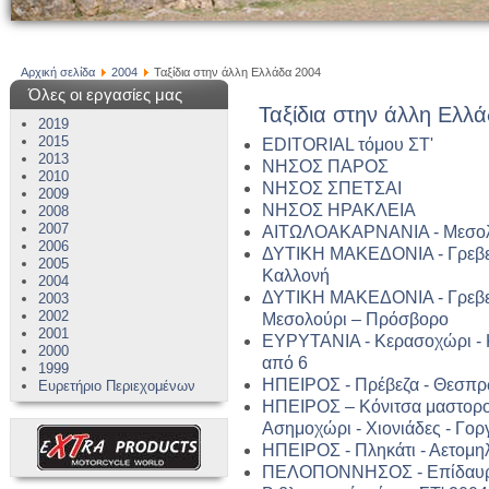
Αρχική σελίδα
2004
Ταξίδια στην άλλη Ελλάδα 2004
Όλες οι εργασίες μας
Ταξίδια στην άλλη Ελλ
2019
2015
EDITORIAL τόμου ΣΤ'
2013
ΝΗΣΟΣ ΠΑΡΟΣ
2010
ΝΗΣΟΣ ΣΠΕΤΣΑΙ
2009
ΝΗΣΟΣ ΗΡΑΚΛΕΙΑ
2008
2007
ΑΙΤΩΛΟΑΚΑΡΝΑΝΙΑ - Μεσολ
2006
ΔΥΤΙΚΗ ΜΑΚΕΔΟΝΙΑ - Γρεβεν
2005
Καλλονή
2004
ΔΥΤΙΚΗ ΜΑΚΕΔΟΝΙΑ - Γρεβεν
2003
2002
Μεσολούρι – Πρόσβορο
2001
ΕΥΡΥΤΑΝΙΑ - Κερασοχώρι - Κ
2000
από 6
1999
ΗΠΕΙΡΟΣ - Πρέβεζα - Θεσπρω
Ευρετήριο Περιεχομένων
ΗΠΕΙΡΟΣ – Κόνιτσα μαστοροχ
Ασημοχώρι - Χιονιάδες - Γο
ΗΠΕΙΡΟΣ - Πληκάτι - Αετομηλ
ΠΕΛΟΠΟΝΝΗΣΟΣ - Επίδαυρο