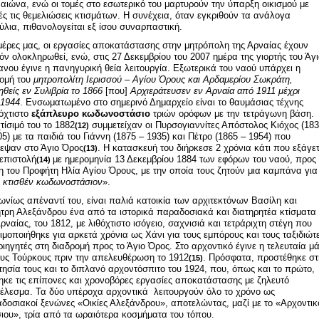
αιώνα, ενώ οι τομές στο εσωτερικό του μαρτυρούν την ύπαρξη οικισμού με
ές τις θεμελιώσεις κτισμάτων. Η συνέχεια, όταν εγκριθούν τα ανάλογα
ύλια, πιθανολογείται εξ ίσου συναρπαστική.
 μέρες μας, οι εργασίες αποκατάστασης στην μητρόπολη της Αρναίας έχουν
όν ολοκληρωθεί, ενώ, στις 27 Δεκεμβρίου του 2007 ημέρα της γιορτής του Άγ
ανου έγινε η πανηγυρική θεία λειτουργία. Εξωτερικά του ναού υπάρχει η
ομή του
μητροπολίτη Ιερισσού – Αγίου Όρους και Αρδαμερίου Σωκράτη,
ηθείς εν Συλιβρία το 1866
[που]
Αρχιεράτευσεν εν Αρναία από 1911 μέχρι
.1944
. Ενσωματωμένο στο σημερινό Δημαρχείο είναι το θαυμάσιας τέχνης
όχτιστο
εξάπλευρο κωδωνοστάσιο
τριών ορόφων με την τετράγωνη βάση.
χτίσιμό του το 1882
συμμετείχαν οι Πυρσογιαννίτες Απόστολος Κιόχος (18
(12)
05) με τα παιδιά του Γιάννη (1875 – 1935) και Πέτρο (1865 – 1954) που
δεψαν στο Άγιο Όρος
. Η κατασκευή του διήρκεσε 2 χρόνια κάτι που εξάγετ
(13)
επιστολή
με ημερομηνία 13 Δεκεμβρίου 1884 των εφόρων του ναού, προς 
(14)
η του Προφήτη Ηλία Αγίου Όρους, με την οποία τους ζητούν μια καμπάνα για
ι κτισθέν κωδωνοστάσιον
».
ωνίως απέναντί του, είναι παλιά κατοικία των αρχιτεκτόνων Βασίλη και
τρη Αλεξάνδρου ένα από τα ιστορικά παραδοσιακά και διατηρητέα κτίσματα
Αρναίας, του 1812, με λιθόχτιστο ισόγειο, σαχνισιά και τετράριχτη στέγη που
ιμοποιήθηκε για αρκετά χρόνια ως Χάνι για τους εμπόρους και τους ταξιδιώτ
ριηγητές στη διαδρομή προς το Άγιο Όρος. Στο αρχοντικό έγινε η τελευταία μ
ους Τούρκους πριν την απελευθέρωση το 1912
. Πρόσφατα, προστέθηκε στ
(15)
κτησία τους και το διπλανό αρχοντόσπιτο του 1924, που, όπως και το πρώτο,
ηκε τις επίπονες και χρονοβόρες εργασίες αποκατάστασης με ζηλευτό
έλεσμα. Τα δύο υπέροχα αρχοντικά λειτουργούν όλο το χρόνο ως
δοσιακοί ξενώνες «Οικίες Αλεξάνδρου», αποτελώντας, μαζί με το «Αρχοντικ
ιου», τρία από τα ωραιότερα κοσμήματα του τόπου.