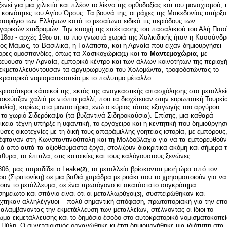
ενεί για μια χιλιετία και πλέον το λίκνο της ορθοδοξίας και του μοναχισμού, τ
ς κοινότητες του Αγίου Όρους. Τα βουνά της, οι ράχες της Μακεδονίας υπήρξ
αταφύγιο των Ελλήνων κατά το μεσαίωνα ειδικά τις περιόδους των
γαρικών επιδρομών. Την εποχή της επέκτασης του πασαλικιού του Αλή Πασ
 18
- αρχές 19
αι. τα πιο γνωστά χωριά της Χαλκιδικής ήταν η Κασσάνδρ
ου
ου
ιος Μάμας, τα Βασιλικά, η Γαλάτιστα, και η Αρναία που είχαν δημιουργήσει
ορες ομοσπονδίες, όπως τα Χασικοχώρια
και τα
Μαντεμοχώρια
, με
(1)
εύουσα την Αρναία, εμπορικό κέντρο και των άλλων κοινοτήτων της περιοχή
εκμεταλλευόντουσαν τα αργυρωρυχεία του Χολομώντα, τροφοδοτώντας το
κρατορικό νομισματοκοπείο με το πολύτιμο μέταλλο.
ερισσότεροι κάτοικοί της, εκτός της αναγκαστικής απασχόλησης στα μεταλλεί
σκεύαζαν χαλιά με ντόπιο μαλλί, που τα διοχέτευαν στην ευρωπαϊκή Τουρκί
υλία), κυρίως στα μοναστήρια, ενώ ο κύριος τόπος εξαγωγής του αργύρου
 το χωριό Σιδερόκαψα (τα βυζαντινά Σιδηροκαύσια). Επίσης, μια καθαρά
ικεία τέχνη υπήρξε η υφαντική, το εργόχειρο και η κεντητική που δημιούργη
ύσες οικοτεχνίες με τη δική τους απαράμιλλης γοητείας ιστορία, με εμπόρους
έφταναν στη Κωνσταντινούπολη και τη Μολδοβλαχία για να τα εμπορευθούν
ά από αυτά τα αξιοθαύμαστα έργα, στολίζουν διακριτικά ακόμη και σήμερα 
θυρα, τα έπιπλα, στις κατοικίες και τους καλόγουστους ξενώνες.
806, μας παραδίδει ο Leake
, τα μεταλλεία βρίσκονται μισή ώρα από τον
(2)
ρο (Στρατονίκη) σε μια βαθιά χαράδρα με ρυάκι που το χρησιμοποιούν για να
ουν το μετάλλευμα, σε ένα πρωτόγονο κι ακατάστατο συγκρότημα.
σημείωτο και σπάνιο είναι ότι οι μεταλλωρύχοι
, συσπειρώθηκαν και
(3)
χτηκαν αλληλέγγυοι – πολύ σημαντική απόφαση, πρωτοποριακή για την επ
αλαμβάνοντας την εκμετάλλευση των μεταλλείων, στέλνοντας οι ίδιοι το
ωμα εκμετάλλευσης και το δημόσιο έσοδο στο αυτοκρατορικό νομισματοκοπεί
 Πύλη. Ο συνεταιρισμός οργανώθηκε κι έτσι δημιουργήθηκε μια ιδιότυπη στα