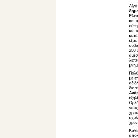
Λίγο
δημο
Ελευ
και 
δόθη
και 
κατά
εξαε
σοβα
250 
αμέσ
λεπτ
μνημ
Πολύ
με ε
αξιό
διασ
Ανά
εξήλ
Ορλά
ναός
χρει
σχολ
χρόν
Κάθε
αποκ