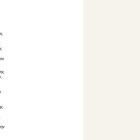
μη
ς
ς
που
της
ν,
υ
ης
.
ι
την