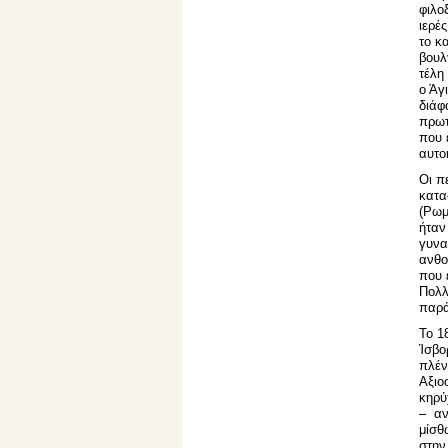
φιλοξ
ιερέ
το κ
βουλ
τέλη
ο Άγ
διάφ
πρωτ
που 
αυτο
Οι π
κατα
(Ρωμ
ήταν
γυνα
ανθο
που 
Πολλ
παρά
Το 1
Ίσβο
πλέν
Αξιο
κηρύ
– αν
μίσθ
στην