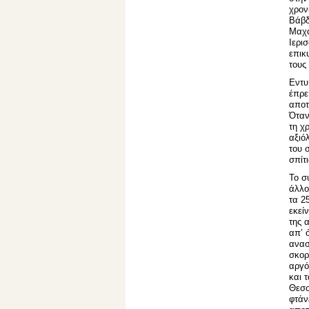
χρον
Βάβδ
Μαχα
Ιερι
επικ
τους
Εντυ
έπρε
αποτ
Όταν
τη χ
αξιό
του 
σπίτ
Το σ
άλλο
τα 2
εκεί
της 
απ’ 
ανασ
σκορ
αργό
και 
Θεσσ
φτάν