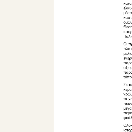
κατα
ελκυ
μέσα
καστ
ομών
Θεσσ
ιστο
Παλι
Οι π
πλατ
μελί
ενερ
παρο
αξιο
παρα
τόπο
Σε π
κερα
χρώμ
τα χ
πυκν
μεγα
περι
φτιά
Ολόκ
ιστο