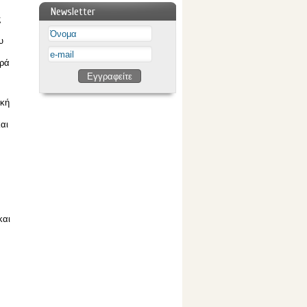
Newsletter
ς
υ
κρά
ική
αι
και