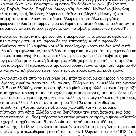
ικά των ελληνικών κοινοτήτων ομοσπονδία δώδεκα χωριών (Γαλάτιστα,
ος, Ραβνά, Στανός, Βαρβάρα, Λιαρίγκοβη (Αρναία), Νοβοσέλο (Νεοχώρι),
λάς (Στάγειρα), Ίσβορος, Χωρούδα, Ρεβενίκια (Μεγάλη Παναγιά) και
σσός
, που αποτελούνταν από μεταλλωρύχους και άλλους εργάτες
(4)
υρωμένος μάλιστα με φιρμάνι που καθόριζε την δικαιοδοσία απαλλάσσοντας
 κατοίκους από κάθε άλλη εργασία, αντί καταβολής ορισμένου ποσού
.
(5)
πωσιακός παραμένει ο τρόπος που επικύρωναν τις αποφάσεις αφού αυτή
πε να σφραγιστεί με την σφραγίδα της επιτροπής. Αυτή η σφραγίδα
ελούνταν από 12 κομμάτια και κάθε κεφαλοχώρι κρατούσε ένα από αυτά.
 λοιπόν ομοφωνούσαν, παρέδιδαν τα κομμάτια, σχημάτιζαν την σφραγίδα κα
ρησιμοποιούσαν
. Έτσι άρχισε πλέον, χωρίς εξωτερικές επεμβάσεις, μια
(6)
λογη ανεξάρτητη κοινοτική διοίκηση σε κάθε χωριό ξεχωριστά, υπό τη σκέπη
συνεταιρισμού. Η πρωτεύουσα της ομοσπονδίας Αρναία, είχε τότε περίπου 40
ια και λόγω πληθυσμού έδινε τους περισσότερους εργάτες κάθε χρόνο.
υγκλονιστικό σε αυτό το εγχείρημα δεν ήταν το οικονομικό κέρδος ή το όποιο
 όφελος, αφού τα ποσά που έδιναν στην Πύλη για την εκμετάλλευση έφτανα
5.315 συν 55.000 γρόσια προκαταβολικό μίσθωμα
αλλά το ανεκτίμητης αξί
(7)
να τα χρόνια προνόμιο, της παραχώρησης αυτοδιοίκησης, που τους έδινε μέσ
ανεμπόδιστης χρήσης της γης και των καλλιεργειών μεγαλύτερους θησαυρούς
ό,τι τα μεταλλεία. Στην επανάσταση του 1821
αυτό το καθεστώς
(8)
τατώθηκε, η Αρναία μαζί με 61 ακόμα χωριά
, κάηκε, οι κάτοικοι
(9)
πίστηκαν στη νότια Ελλάδα για να βοηθήσουν την επανάσταση, ενώ όσοι
τερα επέστρεψαν δεν μπόρεσαν να επαναφέρουν το προηγούμενο καθεστώ
τα χωριά υπήχθησαν στη δικαιοδοσία του πασά και του καδή της
αλονίκης. Τα Μαντεμοχώρια αποτελούν μια ενότητα με μεγάλη ιστορία που
ει μέχρι την απελευθέρωση του τόπου απ’ τον Ελληνικό στρατό το 1912. Στη