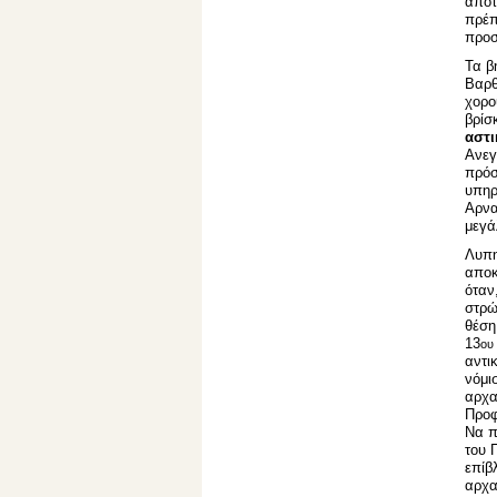
αποτ
πρέπ
προσ
Τα β
Βαρθ
χορο
βρίσ
αστι
Ανεγ
πρόσ
υπηρ
Αρνα
μεγά
Λυπη
αποκ
όταν
στρώ
θέση
13
ου
αντι
νόμι
αρχ
Προφ
Να π
του 
επίβ
αρχα