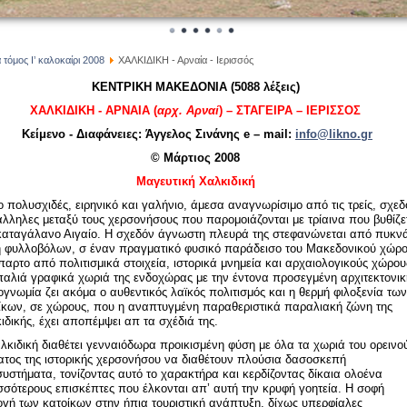
τόμος Ι’ καλοκαίρι 2008
ΧΑΛΚΙΔΙΚΗ - Αρναία - Ιερισσός
ΚΕΝΤΡΙΚΗ ΜΑΚΕΔΟΝΙΑ (5088 λέξεις)
ΧΑΛΚΙΔΙΚΗ -
ΑΡΝΑΙΑ (
αρχ. Αρναί
) – ΣΤΑΓΕΙΡΑ – ΙΕΡΙΣΣΟΣ
Κείμενο - Διαφάνειες: Άγγελος Σινάνης e – mail:
info@likno.gr
© Μάρτιος 2008
Μαγευτική Χαλκιδική
ο πολυσχιδές, ειρηνικό και γαλήνιο, άμεσα αναγνωρίσιμο από τις τρείς, σχεδ
λληλες μεταξύ τους χερσονήσους που παρομοιάζονται με τρίαινα που βυθίζε
καταγάλανο Αιγαίο. Η σχεδόν άγνωστη πλευρά της στεφανώνεται από πυκν
 φυλλοβόλων, σ έναν πραγματικό φυσικό παράδεισο του Μακεδονικού χώρ
παρτο από πολιτισμικά στοιχεία, ιστορικά μνημεία και αρχαιολογικούς χώρου
παλιά γραφικά χωριά της ενδοχώρας με την έντονα προσεγμένη αρχιτεκτονι
ογνωμία ζει ακόμα ο αυθεντικός λαϊκός πολιτισμός και η θερμή φιλοξενία των
ίκων, σε χώρους, που η αναπτυγμένη παραθεριστικά παραλιακή ζώνη της
ιδικής, έχει αποπέμψει απ τα σχέδιά της.
λκιδική διαθέτει γενναιόδωρα προικισμένη φύση με όλα τα χωριά του ορεινο
ατος της ιστορικής χερσονήσου να διαθέτουν πλούσια δασοσκεπή
συστήματα, τονίζοντας αυτό το χαρακτήρα και κερδίζοντας δίκαια ολοένα
σσότερους επισκέπτες που έλκονται απ’ αυτή την κρυφή γοητεία. Η σοφή
ογή των κατοίκων στην ήπια τουριστική ανάπτυξη, δίχως υπερφίαλες