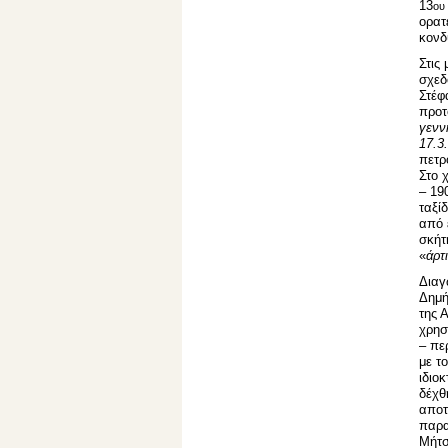
13
ου
ορατ
κονδ
Στις
σχεδ
Στέφ
προτ
γενν
17.3
πετρ
Στο 
– 19
ταξί
από 
σκήτ
«
άρτ
Διαγ
Δημή
της 
χρησ
– πε
με τ
ιδιο
δέχθ
αποτ
παρα
Μήτσ