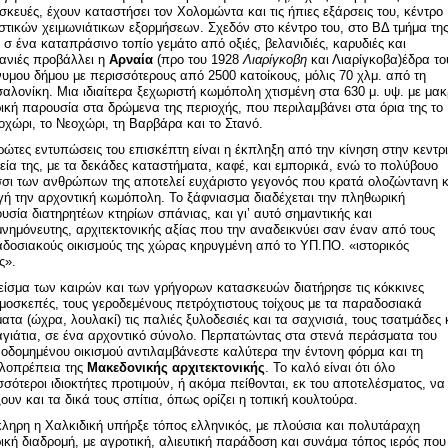
σκευές, έχουν καταστήσει τον Χολομώντα και τις ήπιες εξάρσεις του, κέντρο
στικών χειμωνιάτικων εξορμήσεων. Σχεδόν στο κέντρο του, στο ΒΔ τμήμα τη
 σ ένα καταπράσινο τοπίο γεμάτο από οξιές, βελανιδιές, καρυδιές και
ανιές προβάλλει η
Αρναία
(προ του 1928
Λιαρίγκοβη
και Λιαρίγκοβα)έδρα το
υμου δήμου με περισσότερους από 2500 κατοίκους, μόλις 70 χλμ. από τη
αλονίκη. Μια ιδιαίτερα ξεχωριστή κωμόπολη χτισμένη στα 630 μ. υψ. με μα
ρική παρουσία στα δρώμενα της περιοχής, που περιλαμβάνει στα όρια της το
οχώρι, το Νεοχώρι, τη Βαρβάρα και το Στανό.
ρώτες εντυπώσεις του επισκέπτη είναι η έκπληξη από την κίνηση στην κεντρ
εία της, με τα δεκάδες καταστήματα, καφέ, και εμπορικά, ενώ το πολύβουο
σσι των ανθρώπων της αποτελεί ευχάριστο γεγονός που κρατά ολοζώντανη κ
γή την αρχοντική κωμόπολη. Το ξάφνιασμα διαδέχεται την πληθωρική
υσία διατηρητέων κτηρίων σπάνιας, και γι’ αυτό σημαντικής και
μνημόνευτης, αρχιτεκτονικής αξίας που την αναδεικνύει σαν έναν από τους
δοσιακούς οικισμούς της χώρας κηρυγμένη από το ΥΠ.ΠΟ. «ιστορικός
ς».
είσμα των καιρών και των γρήγορων κατασκευών διατήρησε τις κόκκινες
μοσκεπές, τους γεροδεμένους πετρόχτιστους τοίχους με τα παραδοσιακά
ατα (ώχρα, λουλακί) τις παλιές ξυλοδεσιές και τα σαχνισιά, τους τσατμάδες 
αγιάτια, σε ένα αρχοντικό σύνολο. Περπατώντας στα στενά περάσματα του
οδομημένου οικισμού αντιλαμβάνεστε καλύτερα την έντονη φόρμα και τη
λοπρέπεια της
Μακεδονικής αρχιτεκτονικής
. Το καλό είναι ότι όλο
σσότεροι ιδιοκτήτες προτιμούν, ή ακόμα πείθονται, εκ του αποτελέσματος, να
ξουν και τα δικά τους σπίτια, όπως ορίζει η τοπική κουλτούρα.
ληρη η Χαλκιδική υπήρξε τόπος ελληνικός, με πλούσια και πολυτάραχη
ρική διαδρομή, με αγροτική, αλιευτική παράδοση και συνάμα τόπος ιερός που