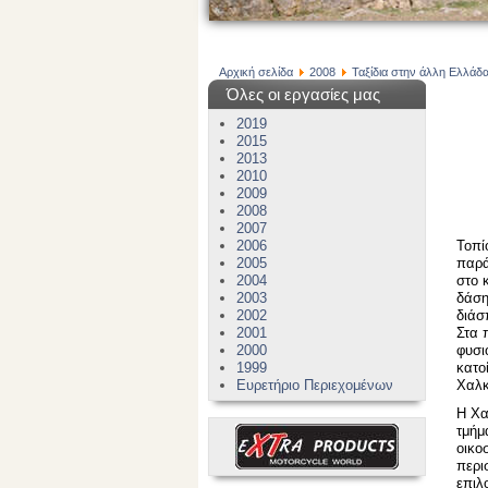
Αρχική σελίδα
2008
Ταξίδια στην άλλη Ελλάδα 
Όλες οι εργασίες μας
2019
2015
2013
2010
2009
2008
2007
2006
Τοπί
2005
παρά
2004
στο 
2003
δάση
2002
διάσ
2001
Στα 
2000
φυσι
1999
κατο
Ευρετήριο Περιεχομένων
Χαλκ
Η Χα
τμήμ
οικο
περι
επιλ