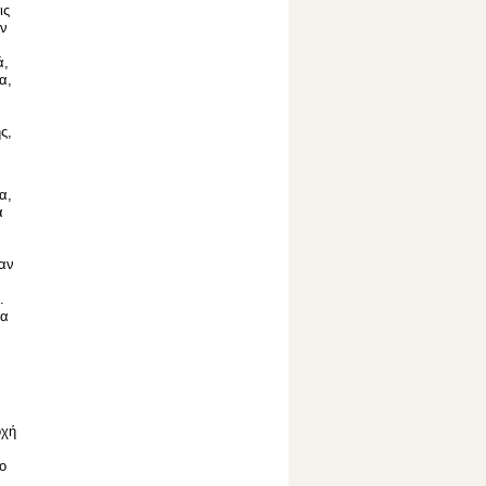
ις
αν
ά,
α,
ς,
α,
α
σαν
,
.
τα
οχή
ο