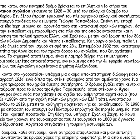
 πιο κάτω, στον κεντρικό δρόμο βρίσκεται το επιβλητικό νέο κτήριο του
τικού σχολείου
χτισμένο το 1928 – 30 μετά τον εκλογικό θρίαμβο του
θερίου Βενιζέλου (πρώτη εφαρμογή του πλειοψηφικού εκλογικού συστήματος
υπουργό παιδείας τον αείμνηστο Γεώργιο Παπανδρέου. Εκείνη την εποχή
κε ιδιαίτερη μέριμνα και φροντίδα τόσο στη κατασκευή σχολικών κτηρίων, όσ
στην εκπαιδευτική μεταρρύθμιση στα πλαίσια της οποίας εντάσσεται και η
ργηση του παλιού τριετούς Ελληνικού Σχολείου, με την καθιέρωση πλέον δύ
τών κύκλων Δημοτικής και Μέσης εκπαίδευσης. Καινούργιο ακόμη, παθαίνει
ρές ζημιές από τον ισχυρό σεισμό της 28
Σεπτεμβρίου 1932 που κατέστρεψ
ης
σπίτια της Αρναίας και τον πρώτο όροφο του σχολείου, που ξαναχτίστηκε
ως. Το σημερινό αποτέλεσμα, είναι η λαμπρό δείγμα της επιμελημένης
ομερούς μελέτης αποκατάστασης, εγκεκριμένης από την 4
εφορεία νεωτέρω
η
είων, του Αρναιώτη αρχιτέκτονα Δημήτρη Αλεξάνδρου.
 κοντά στο «χοροστάσι» υπάρχει μια ακόμα αποκατεστημένη διώροφη κατοι
πιγραφή
1914
, ενώ δίπλα της, στέκει φθαρμένο από τον αμείλικτο χρόνο ένα
λογο τριώροφο που χρίζει άμεσης συντήρησης. Ο δρόμος βγάζει στην κεντρικ
ταύρωση προς το άλσος της Αγίας Παρασκευής, όπου στέκουν οι
Άγιοι
ργυροι
ένας ναός που χτίστηκε σε σχέδια του αείμνηστου αρχιτέκτονα (που
θε <1909> από την σχολή πολιτικών μηχανικών ΕΜΠ τότε), Αναστάσιου
νδου το 1919, μετέπειτα καθηγητή αρχιτεκτονικής και ακαδημαϊκού. Το 1998
 με απόφαση του υπουργείου Πολιτισμού κηρύχτηκε διατηρητέο μνημείο, που
άζεται κρατική προστασία. Στη θέση του, υπήρχε η Σχολική Στέγη, το Κοινό
είο των χρόνων της τουρκοκρατίας που λειτουργούσε το 1860 με άγνωστο
ο ίδρυσης
. Αργότερα στεγάστηκε η τουρκική αστυνομία
.
(16)
(17)
 δρομάκι, κάθε στενορύμι, κάθε ανηφόρα επιφυλάσσει και μιαν έκπληξη
αλύπτοντας τις κρυφές χάρες της ιστορικής κωμόπολης. Μια από αυτές τις