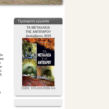
Πρόσφατη εργασία
ΤΑ ΜΕΤΑΛΛΕΙΑ
ΤΗΣ ΑΝΤΙΠΑΡΟΥ
Δεκέμβριος 2019
όν
ται
ά
ου
ς.
κή
ISBN: 978-618-8389-3-6
ύ