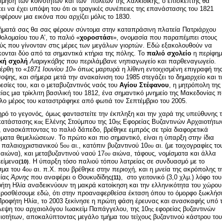
ίμηση των κοινοτήτων και των πόλεων της Χαλκιδικής, ο επισκέπτης θα
ει να έχει υπόψη του ότι οι τραγικές συνέπειες της επανάστασης του 1821
φέρουν μια εικόνα που αρχίζει μόλις το 1830.
ήματά σας θα σας φέρουν σύντομα στην καταπράσινη πλατεία Πατριάρχου
ολομαίου του Α’, το παλιό «
χοροστάσι
», ονομασία που παραπέμπει στους
ύς που γίνονταν στις μέρες των μεγάλων γιορτών. Εδώ εξακολουθούν να
κονται δύο από τα σημαντικά κτήρια της πόλης. Το
παλιό σχολείο
η περίφη
κή σχολή
Λιαριγκόβης
που περιλάμβανε νηπιαγωγείο και παρθεναγωγείο.
έρθη το «
1871 Ιουνίου 10
» όπως μαρτυρά η λίθινη εντοιχισμένη επιγραφή τη
οψης, και σήμερα μετά την ανακαίνιση του 1985 στεγάζει το δημαρχείο και τι
εσίες του, και ο μεταβυζαντινός ναός του
Αγίου Στέφανου
, η μητρόπολη της
ίας μια τρίκλιτη βασιλική του 1812, ένα σημαντικό μνημείο της Μακεδονίας 
λο μέρος του καταστράφηκε από φωτιά τον Σεπτέμβριο του 2005.
ρό το γεγονός, όμως φανταστείτε την έκπληξη και την χαρά της υπεύθυνης 
ατάστασης κ
Ελένης Στούμπου της 10
Εφορείας Βυζαντινών Αρχαιοτήτω
ας
ης
, ανασκάπτοντας το παλιό δάπεδο, βρέθηκε εμπρός σε τρία διαφορετικά
ματα θεμελιώσεων. Το πρώτο και πιο σημαντικό, είναι η ύπαρξη στην ίδια
 παλαιοχριστιανικού 5
αι., κατόπιν βυζαντινού 10
αι. (με τοιχογραφίες το
ου
ου
αιώνα), και μεταβυζαντινού ναού 17
αιώνα, τάφους, νομίσματα και άλλα
ου
κείμενα
. Η ύπαρξη τόσο παλιού τόπου λατρείας σε συνδυασμό με το
(10)
σμα του 4
αι. π.Χ. που βρέθηκε στην περιοχή, και η μνεία της ακρόπολης τ
ου
αίας
Άρνης
που αναφέρει ο Θουκυδίδης
, στο γειτονικό (3,0 χλμ.) λόφο του
(11)
ήτη Ηλία αναδεικνύουν τη μακρά κατοίκηση και την ελληνικότητα του χώρου
ροσθέσουμε εδώ, ότι στην προαναφερθείσα έκταση όπου το όμορφο ξωκλήσ
Προφήτη Ηλία, το 2003 ξεκίνησε η πρώτη φάση έρευνας και ανασκαφής υπό 
λεψη του αρχαιολόγου Ιωακείμ Παπάγγελου, της 10
εφορείας βυζαντινών
ης
ιοτήτων, αποκαλύπτοντας μεγάλο τμήμα του τείχους βυζαντινού κάστρου του