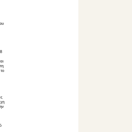
ιου
38
αι
τη
 το
ες
άχη
ην
ό