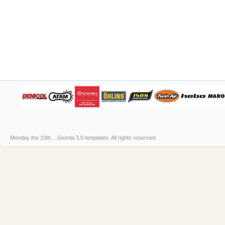
Monday the 10th. .
Joomla 3.0 templates
. All rights reserved.