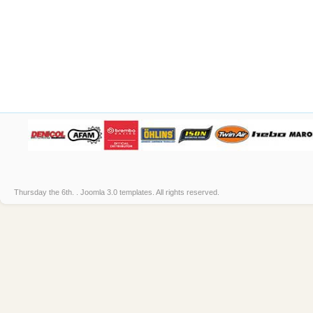
Thursday the 6th. .
Joomla 3.0 templates
. All rights reserved.