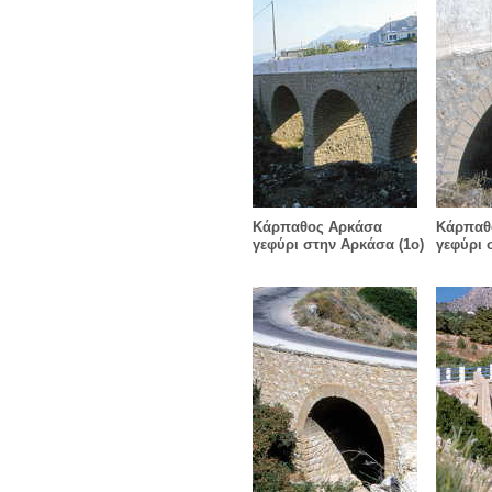
Κάρπαθος Αρκάσα
Κάρπαθ
γεφύρι στην Αρκάσα (1ο)
γεφύρι 